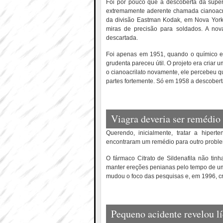
Foi por pouco que a descoberta da super-
extremamente aderente chamada cianoacril
da divisão Eastman Kodak, em Nova York.
miras de precisão para soldados. A nov
descartada.
Foi apenas em 1951, quando o químico es
grudenta pareceu útil. O projeto era criar u
o cianoacrilato novamente, ele percebeu q
partes fortemente. Só em 1958 a descobert
Viagra deveria ser remédio
Querendo, inicialmente, tratar a hipert
encontraram um remédio para outro proble
O fármaco Citrato de Sildenafila não tin
manter ereções penianas pelo tempo de um
mudou o foco das pesquisas e, em 1996, cr
Pequeno acidente revelou l