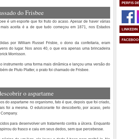
PERFIS D
passado do Frisbee
bee é um esporte que foi fruto do acaso. Apesar de haver várias
ia mais aceita é a de que tudo começou em 1871, nos Estados
LINKEDIN
FACEBOO
das por William Russel Frisbie, o dono da confeitaria, eram
ovens do lugar. Nos anos 40, o que era apenas uma brincadeira
rick Morrisson.
 ao instrumento uma forma mais dinâmica e lançou uma versão do
mbém de Pluto Platter, o prato foi chamado de Frisbee.
descobrir o aspartame
os do aspartame no organismo, fato é que, depois que foi criado,
ais foi a mesma. O edulcorante foi descoberto, por acaso, pelo
 & Company.
cidos para desenvolver um tratamento contra a úlcera. Enquanto
spirrou do frasco e caiu em seus dedos, sem que percebesse.