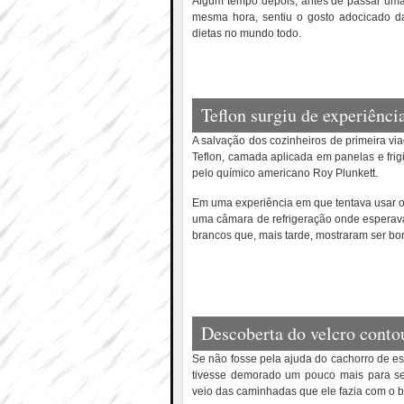
Algum tempo depois, antes de passar uma 
mesma hora, sentiu o gosto adocicado da
dietas no mundo todo.
Teflon surgiu de experiênci
A salvação dos cozinheiros de primeira vi
Teflon, camada aplicada em panelas e frig
pelo químico americano Roy Plunkett.
Em uma experiência em que tentava usar o 
uma câmara de refrigeração onde esperava
brancos que, mais tarde, mostraram ser bon
Descoberta do velcro cont
Se não fosse pela ajuda do cachorro de es
tivesse demorado um pouco mais para ser
veio das caminhadas que ele fazia com o b