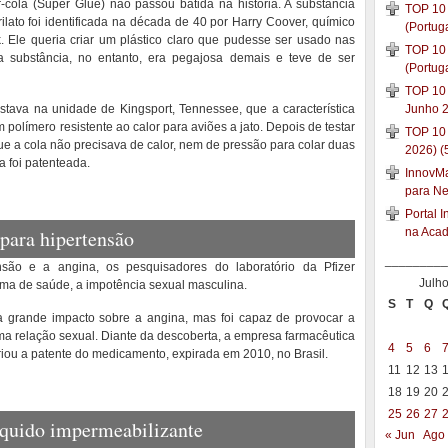
cola (Super Glue) não passou batida na história. A substância
TOP 10 
ato foi identificada na década de 40 por Harry Coover, químico
(Portug
 Ele queria criar um plástico claro que pudesse ser usado nas
TOP 10 
a substância, no entanto, era pegajosa demais e teve de ser
(Portug
TOP 10 
tava na unidade de Kingsport, Tennessee, que a característica
Junho 2
m polímero resistente ao calor para aviões a jato. Depois de testar
TOP 10
ue a cola não precisava de calor, nem de pressão para colar duas
2026) (
a foi patenteada.
InnovMar
para N
Portal 
 para hipertensão
na Aca
_________
ensão e a angina, os pesquisadores do laboratório da Pfizer
Julh
ma de saúde, a impotência sexual masculina.
S
T
Q
ha grande impacto sobre a angina, mas foi capaz de provocar a
a relação sexual. Diante da descoberta, a empresa farmacêutica
4
5
6
iou a patente do medicamento, expirada em 2010, no Brasil.
11
12
13
18
19
20
25
26
27
íquido impermeabilizante
« Jun
Ago