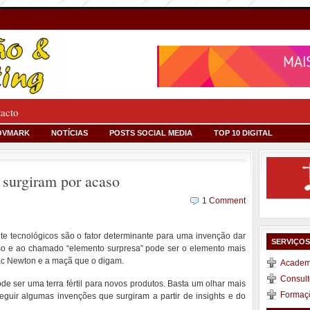
tacto
OVMARK
NOTÍCIAS
POSTS SOCIAL MEDIA
TOP 10 DIGITAL
 surgiram por acaso
1 Comment
e tecnológicos são o fator determinante para uma invenção dar
SERVIÇO
caso e ao chamado “elemento surpresa” pode ser o elemento mais
aac Newton e a maçã que o digam.
Academi
Consult
de ser uma terra fértil para novos produtos. Basta um olhar mais
Formaç
eguir algumas invenções que surgiram a partir de insights e do