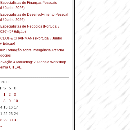
Especialistas de Finanças Pessoais
al / Junho 2026)
Especialistas de Desenvolvimento Pessoal
al / Junho 2026)
Especialistas de Negócios (Portugal /
026) (5ª Edição)
 CEOs & CHAIRMANs (Portugal / Junho
5ª Edição)
k: Formação sobre Inteligência Artificial
egócios
Inovação & Marketing: 20 Anos e Workshop
demia CITEVE!
__________________________________
o 2011
Q
S
S
D
1
2
3
7
8
9
10
14
15
16
17
21
22
23
24
28
29
30
31
 »