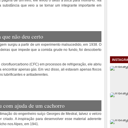
página de um livro, ele levou o dedo à boca para molhá-lo. Na
 substância que veio a se tornar um integrante importante em
a que não deu certo
agem surgiu a partir de um experimento malsucedido, em 1938. O
ideiras que impede que a comida grude no fundo, foi descoberto
INSTAGR
clorofluorcarbono (CFC) em processos de refrigeração, ele abriu
 encontrar apenas gás. Em vez disso, ali estavam apenas flocos
s lubrificantes e antiaderentes.
ou com ajuda de um cachorro
timação do engenheiro suíço Georges de Mestral, talvez o velcro
 criado. A inspiração para desenvolver esse material aderente
icho nos Alpes, em 1941.