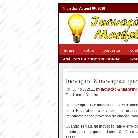
Thursday, August 06, 2026
home
sobre
parcerias
con
ANÁLISES E ARTIGOS DE OPINIÃO
INN
Inovação: 8 inovações que
Julho 7, 2011
by
Inovação & Marketing
Filed under
Notícias
Nem sempre os conhecimentos estritament
certo. Estar aberto a novas ideias, ao a
importante nesse processo de criação. Is
Quando se trata de inovação, até o erro po
atento para as oportunidades. Confira a s
acaso.