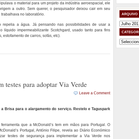
ulava o material para um projeto da indústria aeroespacial, ele
origem a outro. Sem querer, o pesquisador deixou cair em seu
trabalhava no laboratório.
ARQUIVO
Arquivo
do repelia a água. Já pensando nas possibilidades de usar a
o líquido impermeabilizante Scotchgard, usado tanto para fins
CATEGOR
, estofamento de carros, sofás, etc).
Categorias
 testes para adoptar Via Verde
Leave a Comment
 a Brisa para o alargamento do serviço. Restelo e Taguspark
e ferramenta que a McDonald’s tem em mãos para Portugal. O
cDonald’s Portugal, António Filipe, revela ao Diário Económico
lizar testes de segurança para implementar a Via Verde nos