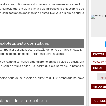
os dias, seu cão voltava do passeio com sementes de Arctium
a curiosidade, ele viu a planta pelo microscópio e descobriu que
e com pequenos ganchos nas pontas. Daí veio a ideia de criar o
esdobramento dos radares
cy Spencer desencadeou a criação do forno de micro-ondas. Em
presa de equipamentos militares e aeroespaciais.
TWITTER
 radar ativo, sentiu algo diferente em seu bolso da calça. Era
Tweets by
do com as micro-ondas. Foi assim que ele percebeu o potencial
TIKTOK
@bs
como seria de se esperar, o primeiro quitute preparado no novo
PESQUISE
Pesquisar
por:
depois de ser descoberta
POSTS R