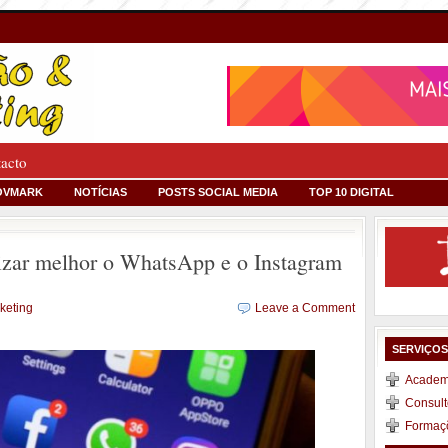
tacto
OVMARK
NOTÍCIAS
POSTS SOCIAL MEDIA
TOP 10 DIGITAL
lizar melhor o WhatsApp e o Instagram
keting
Leave a Comment
SERVIÇO
Academi
Consult
Formaç