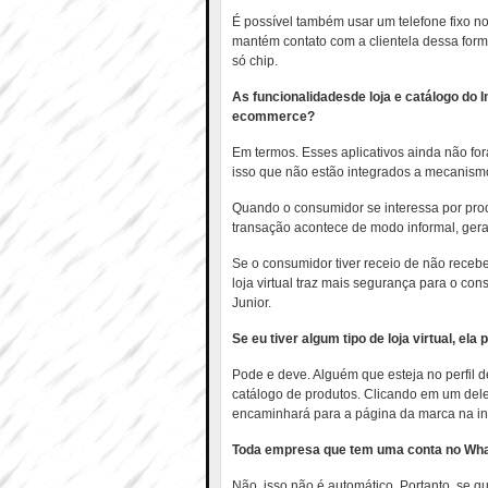
É possível também usar um telefone fixo 
mantém contato com a clientela dessa for
só chip.
As funcionalidadesde loja e catálogo d
ecommerce?
Em termos. Esses aplicativos ainda não fo
isso que não estão integrados a mecanis
Quando o consumidor se interessa por pro
transação acontece de modo informal, ge
Se o consumidor tiver receio de não recebe
loja virtual traz mais segurança para o con
Junior.
Se eu tiver algum tipo de loja virtual, el
Pode e deve. Alguém que esteja no perfil d
catálogo de produtos. Clicando em um del
encaminhará para a página da marca na int
Toda empresa que tem uma conta no Wha
Não, isso não é automático. Portanto, se q