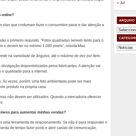
« Jul
 online?
ARQUIVO
são elas que costumam fazer o consumidor parar e dar atenção a
Arquivo
CATEGOR
o o primeiro requisito. “Fotos quadradas servem tanto para o
 e devem ter no mínimo 1.080 pixels”, orienta Max.
Categorias
estir na variedade de ângulos, até o máximo de dez por item.
divulgação disponibilizadas pelos fabricantes. A atenção vai
 e qualidade para a internet.
s. Às vezes, porém, uma foto ambientada pode ser mais
uele produto na própria casa.
r isso não devem ser utilizados. Quando a mercadoria oferecer
la.
siness para aumentar minhas vendas?
s uma ferramenta de relacionamento. Se não é para responder o
 perda de tempo fazer posts e abrir canais de comunicação.