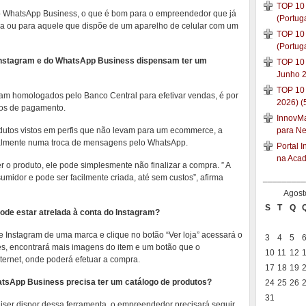
TOP 10 
no WhatsApp Business, o que é bom para o empreendedor que já
(Portug
ma ou para aquele que dispõe de um aparelho de celular com um
TOP 10 
(Portug
o Instagram e do WhatsApp Business dispensam ter um
TOP 10 
Junho 2
TOP 10
ram homologados pelo Banco Central para efetivar vendas, é por
2026) (
mos de pagamento.
InnovMar
para N
dutos vistos em perfis que não levam para um ecommerce, a
ralmente numa troca de mensagens pelo WhatsApp.
Portal 
na Aca
r o produto, ele pode simplesmente não finalizar a compra. ” A
_________
sumidor e pode ser facilmente criada, até sem custos”, afirma
Agost
S
T
Q
a pode estar atrelada à conta do Instagram?
e Instagram de uma marca e clique no botão “Ver loja” acessará o
3
4
5
es, encontrará mais imagens do item e um botão que o
10
11
12
ernet, onde poderá efetuar a compra.
17
18
19
tsApp Business precisa ter um catálogo de produtos?
24
25
26
31
uiser dispor dessa ferramenta, o empreendedor precisará seguir