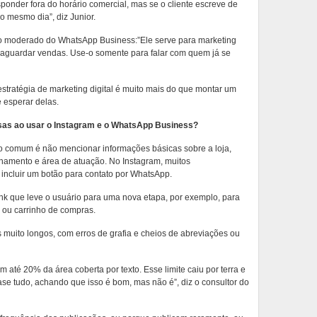
nder fora do horário comercial, mas se o cliente escreve de
o mesmo dia”, diz Junior.
so moderado do WhatsApp Business:”Ele serve para marketing
e aguardar vendas. Use-o somente para falar com quem já se
stratégia de marketing digital é muito mais do que montar um
e esperar delas.
esas ao usar o Instagram e o WhatsApp Business?
ro comum é não mencionar informações básicas sobre a loja,
onamento e área de atuação. No Instagram, muitos
cluir um botão para contato por WhatsApp.
ink que leve o usuário para uma nova etapa, por exemplo, para
o ou carrinho de compras.
muito longos, com erros de grafia e cheios de abreviações ou
 até 20% da área coberta por texto. Esse limite caiu por terra e
e tudo, achando que isso é bom, mas não é”, diz o consultor do