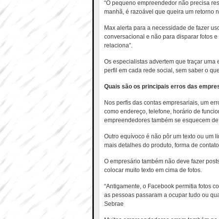
“O pequeno empreendedor não precisa respo
manhã, é razoável que queira um retorno n
Max alerta para a necessidade de fazer u
conversacional e não para disparar fotos 
relaciona”.
Os especialistas advertem que traçar uma e
perfil em cada rede social, sem saber o qu
Quais são os principais erros das empr
Nos perfis das contas empresariais, um er
como endereço, telefone, horário de funci
empreendedores também se esquecem de in
Outro equívoco é não pôr um texto ou um l
mais detalhes do produto, forma de contat
O empresário também não deve fazer posts 
colocar muito texto em cima de fotos.
“Antigamente, o Facebook permitia fotos com
as pessoas passaram a ocupar tudo ou quas
Sebrae