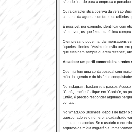
sábado à tarde para a empresa e perceber 
Outra característica positiva da versão Busi
contatos da agenda conforme os critérios
É possível, por exemplo, identificar com et
são novos, os que fizeram a última compra 
O empresário pode mandar mensagens espe
àqueles clientes. “Assim, ele evita um err
que eles nem sempre querem receber”, afi
Ao adotar um perfil comercial nas redes s
Quem já tem uma conta pessoal com muitos
mão da agenda e do histórico conquistado
No Instagram, bastam seis passos. Acesse 
“Configurações”, clique em “Conta”e, na part
Então, é preciso responder algumas pergun
contato.
No WhatsApp Business, depois de fazer o
questionado se o número já cadastrado vai
linha a duas contas. Se o usuário concordar
arquivos de mídia migrarão automaticamen