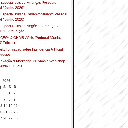
Especialistas de Finanças Pessoais
al / Junho 2026)
Especialistas de Desenvolvimento Pessoal
al / Junho 2026)
Especialistas de Negócios (Portugal /
026) (5ª Edição)
 CEOs & CHAIRMANs (Portugal / Junho
5ª Edição)
k: Formação sobre Inteligência Artificial
egócios
Inovação & Marketing: 20 Anos e Workshop
demia CITEVE!
__________________________________
o 2026
Q
S
S
D
1
2
6
7
8
9
13
14
15
16
20
21
22
23
27
28
29
30