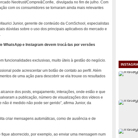
ercado Neotrust/Compre&Confie, divulgada no fim de julho. Com
teração com os consumidores se tornaram ainda mais relevantes
 Maurici Junior, gerente de conteúdo da ComSchool, especialistas
pais dúvidas sobre o uso dos principais aplicativos do mercado e
.
e WhatsApp e Instagram devem trocá-Ias por versões
em funcionalidades exclusivas, muito úteis à gestão do negócio.
INSTAGR
sional pode acrescentar um botão de contato ao perfil. Além
ntos de uma ação para descobrir se ela trouxe os resultados
: alcance dos posts, engajamento, interações, onde estão e que
salvaram a publicação, número de visualizações dos vídeos e
ue não é medido não pode ser gerido”, afirma Junior, da
lita criar mensagens automáticas, como de ausência e de
nte fique aborrecido, por exemplo, ao enviar uma mensagem num