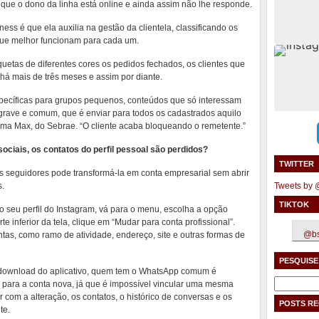
que o dono da linha está online e ainda assim não lhe responde.
ness é que ela auxilia na gestão da clientela, classificando os
 que melhor funcionam para cada um.
iquetas de diferentes cores os pedidos fechados, os clientes que
há mais de três meses e assim por diante.
cíficas para grupos pequenos, conteúdos que só interessam
o grave e comum, que é enviar para todos os cadastrados aquilo
rma Max, do Sebrae. “O cliente acaba bloqueando o remetente.”
ociais, os contatos do perfil pessoal são perdidos?
TWITTER
 seguidores pode transformá-la em conta empresarial sem abrir
Tweets by
s.
TIKTOK
o seu perfil do Instagram, vá para o menu, escolha a opção
e inferior da tela, clique em “Mudar para conta profissional”.
@bs
tas, como ramo de atividade, endereço, site e outras formas de
PESQUISE
 download do aplicativo, quem tem o WhatsApp comum é
Pesquisar
 para a conta nova, já que é impossível vincular uma mesma
por:
 com a alteração, os contatos, o histórico de conversas e os
POSTS R
te.