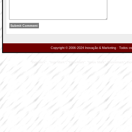
Copyright © 2006-2024 Inovação & Marketing · Todos os 
"InovMark" , "Inov Mark", "InnovMark", "Innov Mark", "Inovemark", Inove M