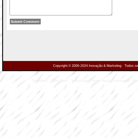
Copyright © 2006-2024 Inovação & Marketing · Todos os 
"InovMark" , "Inov Mark", "InnovMark", "Innov Mark", "Inovemark", Inove M