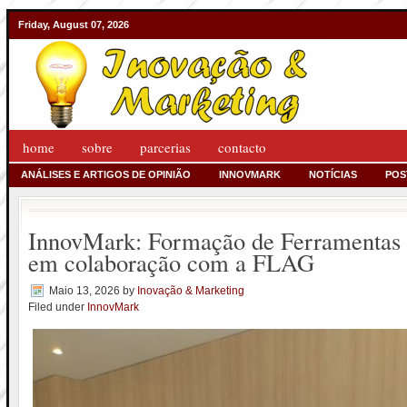
Friday, August 07, 2026
home
sobre
parcerias
contacto
ANÁLISES E ARTIGOS DE OPINIÃO
INNOVMARK
NOTÍCIAS
POS
InnovMark: Formação de Ferramentas d
em colaboração com a FLAG
Maio 13, 2026
by
Inovação & Marketing
Filed under
InnovMark