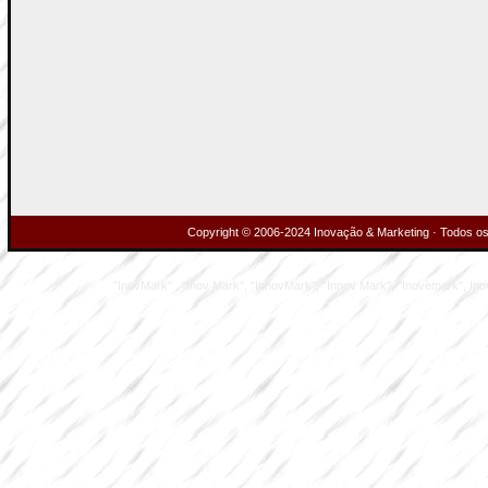
Copyright © 2006-2024 Inovação & Marketing · Todos os 
"InovMark" , "Inov Mark", "InnovMark", "Innov Mark", "Inovemark", Inove M