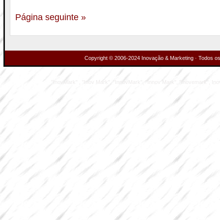
Página seguinte »
Copyright © 2006-2024 Inovação & Marketing · Todos os 
"InovMark" , "Inov Mark", "InnovMark", "Innov Mark", "Inovemark", Inove M