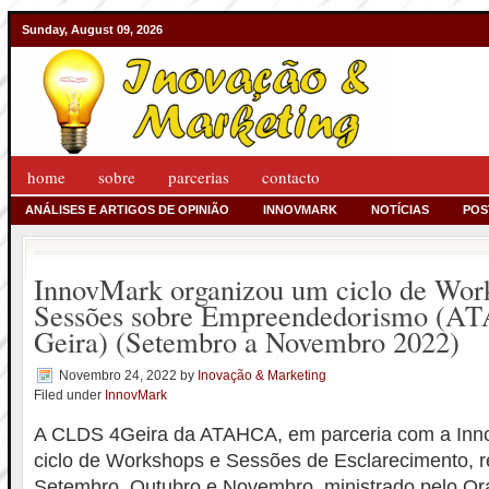
Sunday, August 09, 2026
home
sobre
parcerias
contacto
ANÁLISES E ARTIGOS DE OPINIÃO
INNOVMARK
NOTÍCIAS
POS
InnovMark organizou um ciclo de Wor
Sessões sobre Empreendedorismo (
Geira) (Setembro a Novembro 2022)
Novembro 24, 2022
by
Inovação & Marketing
Filed under
InnovMark
A CLDS 4Geira da ATAHCA, em parceria com a Inn
ciclo de Workshops e Sessões de Esclarecimento, 
Setembro, Outubro e Novembro, ministrado pelo Or