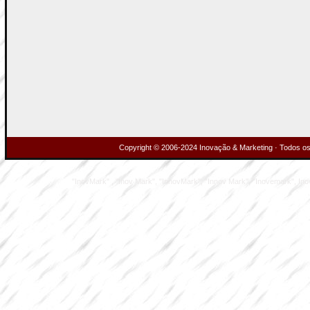
Copyright © 2006-2024 Inovação & Marketing · Todos os 
"InovMark" , "Inov Mark", "InnovMark", "Innov Mark", "Inovemark", Inove M