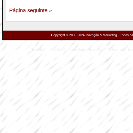
Página seguinte »
Copyright © 2006-2024 Inovação & Marketing · Todos os 
"InovMark" , "Inov Mark", "InnovMark", "Innov Mark", "Inovemark", Inove M