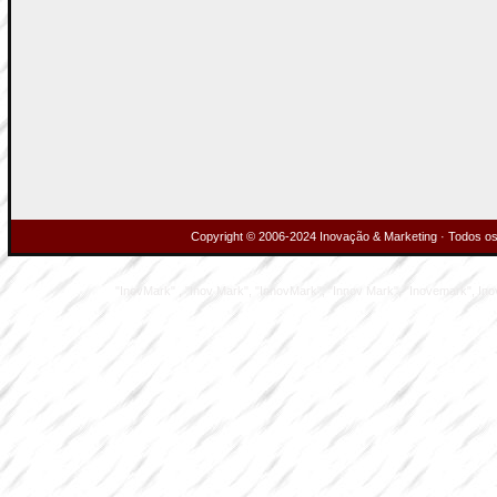
Copyright © 2006-2024 Inovação & Marketing · Todos os 
"InovMark" , "Inov Mark", "InnovMark", "Innov Mark", "Inovemark", Inove M