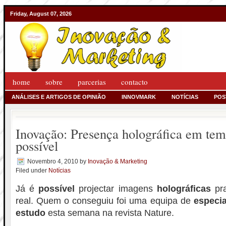
Friday, August 07, 2026
home
sobre
parcerias
contacto
ANÁLISES E ARTIGOS DE OPINIÃO
INNOVMARK
NOTÍCIAS
POS
Inovação: Presença holográfica em temp
possível
Novembro 4, 2010
by
Inovação & Marketing
Filed under
Notícias
Já é
possível
projectar imagens
holográficas
pra
real. Quem o conseguiu foi uma equipa de
especia
estudo
esta semana na revista Nature.