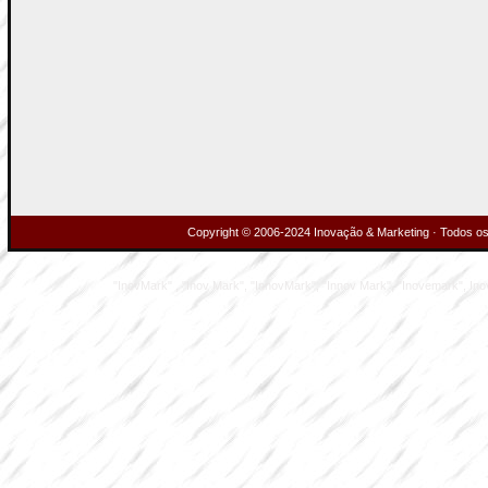
Copyright © 2006-2024 Inovação & Marketing · Todos os 
"InovMark" , "Inov Mark", "InnovMark", "Innov Mark", "Inovemark", Inove M