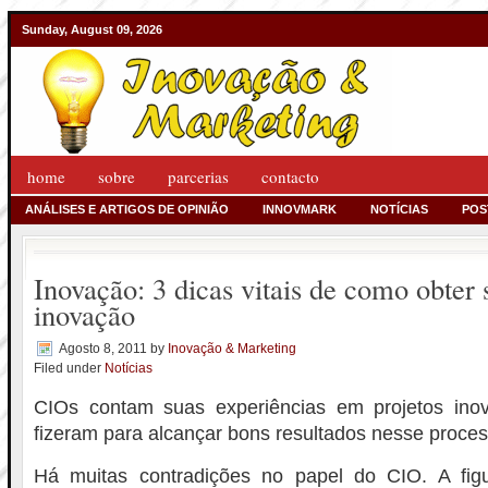
Sunday, August 09, 2026
home
sobre
parcerias
contacto
ANÁLISES E ARTIGOS DE OPINIÃO
INNOVMARK
NOTÍCIAS
POS
Inovação: 3 dicas vitais de como obter
inovação
Agosto 8, 2011
by
Inovação & Marketing
Filed under
Notícias
CIOs contam suas experiências em projetos ino
fizeram para alcançar bons resultados nesse proces
Há muitas contradições no papel do CIO. A fig