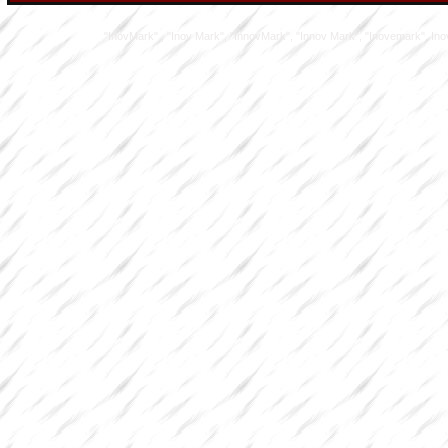
"InovMark" , "Inov Mark", "InnovMark", "Innov Mark", "Inovemark", Inove M