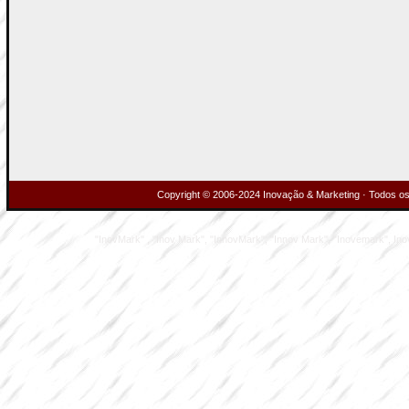
Copyright © 2006-2024 Inovação & Marketing · Todos os 
"InovMark" , "Inov Mark", "InnovMark", "Innov Mark", "Inovemark", Inove M