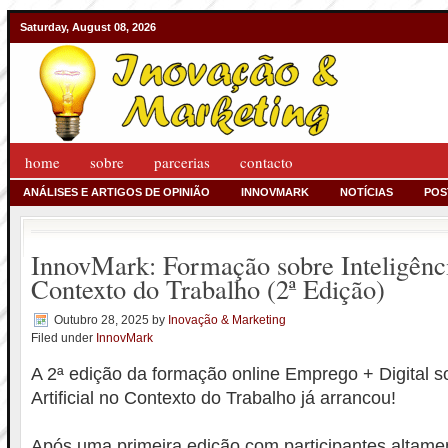
Saturday, August 08, 2026
home
sobre
parcerias
contacto
ANÁLISES E ARTIGOS DE OPINIÃO
INNOVMARK
NOTÍCIAS
POS
InnovMark: Formação sobre Inteligência
Contexto do Trabalho (2ª Edição)
Outubro 28, 2025
by
Inovação & Marketing
Filed under
InnovMark
A 2ª edição da formação online Emprego + Digital so
Artificial no Contexto do Trabalho já arrancou!
Após uma primeira edição com participantes altame