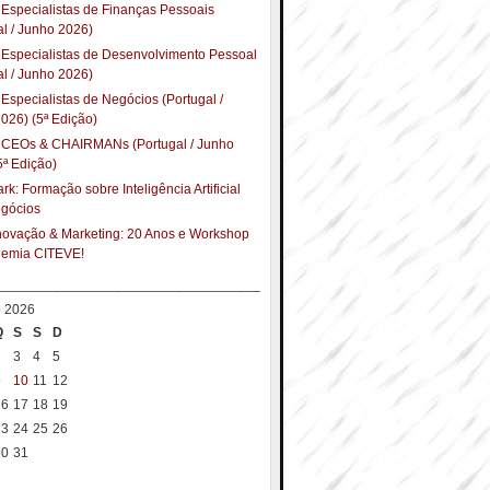
Especialistas de Finanças Pessoais
al / Junho 2026)
Especialistas de Desenvolvimento Pessoal
al / Junho 2026)
Especialistas de Negócios (Portugal /
026) (5ª Edição)
 CEOs & CHAIRMANs (Portugal / Junho
5ª Edição)
k: Formação sobre Inteligência Artificial
egócios
Inovação & Marketing: 20 Anos e Workshop
demia CITEVE!
__________________________________
o 2026
Q
S
S
D
2
3
4
5
9
10
11
12
16
17
18
19
23
24
25
26
30
31