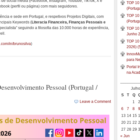
 de social media (Facebook, Instagram, Youtube, TikTok, X e
TOP 10 
book (perfil ou página) com mais seguidores.
(Portug
TOP 10 
ncia e sede em Portugal, e respetivos Projetos Digitais, com
(Portug
incipais Keywords (
Literacia Financeira, Finanças Pessoais e
pecialista” seguindo a filosofia das 10.000 horas de experiência,
TOP 10 
ll.
Junho 2
TOP 10
.com/in/brunosilva
)
2026) (
InnovMar
para N
Portal 
na Aca
_________
esenvolvimento Pessoal (Portugal /
Julh
S
T
Q
Leave a Comment
1
6
7
8
13
14
15
20
21
22
27
28
29
« Jun