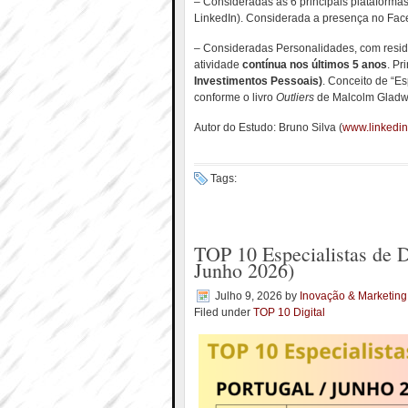
– Consideradas as 6 principais plataformas
LinkedIn). Considerada a presença no Face
– Consideradas Personalidades, com residê
atividade
contínua nos últimos 5 anos
. Pr
Investimentos Pessoais)
. Conceito de “Es
conforme o livro
Outliers
de Malcolm Gladwe
Autor do Estudo: Bruno Silva (
www.linkedin
Tags:
TOP 10 Especialistas de D
Junho 2026)
Julho 9, 2026
by
Inovação & Marketing
Filed under
TOP 10 Digital