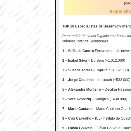
TOP 10 Especialistas de Desenvolvimento
Personalidades mais Digitais nos Social me
Número Total de Seguidores
1 – Sofia de Castro Fernandes
– às nove 
2 – Isabel Silva
– Do Bem (+1.012.000)
3 – Susana Torres
– TopBrain (+582.000)
4 – Jorge Coutinho
– be:coach (+533.000)
5 – Alexandre Monteiro
– Decifrar Pessoa
5 – Vera Kolodzig
– Kológica (+438.000)
7 – Mário Caetano
– Mário Caetano Coach
8 – Cris Carvalho
– ICL- Instituto de Coac
9 – Flávia Gouveia
– Flávia Gouveia Coac