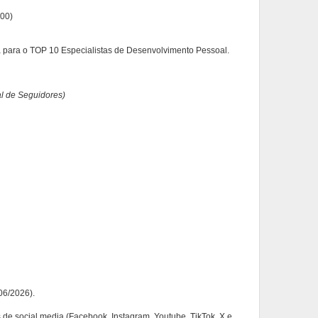
000)
para o TOP 10 Especialistas de Desenvolvimento Pessoal.
l de Seguidores)
06/2026).
 de social media (Facebook, Instagram, Youtube, TikTok, X e