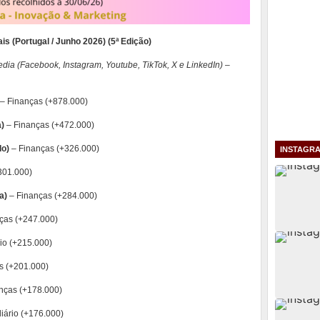
is (Portugal / Junho 2026)
(5ª Edição)
dia (Facebook, Instagram, Youtube, TikTok, X e LinkedIn) –
– Finanças (+878.000)
a)
– Finanças (+472.000)
do)
– Finanças (+326.000)
INSTAGR
+301.000)
a)
– Finanças (+284.000)
ças (+247.000)
rio (+215.000)
s (+201.000)
nças (+178.000)
liário (+176.000)