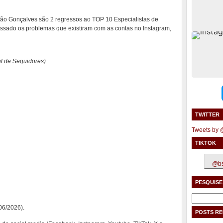
ão Gonçalves são 2 regressos ao TOP 10 Especialistas de
assado os problemas que existiram com as contas no Instagram,
l de Seguidores)
TWITTER
Tweets by
TIKTOK
@bs
PESQUISE
Pesquisar
por:
06/2026).
POSTS R