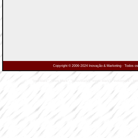
Copyright © 2006-2024 Inovação & Marketing · Todos os 
"InovMark" , "Inov Mark", "InnovMark", "Innov Mark", "Inovemark", Inove M