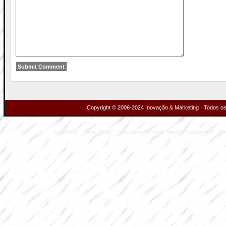
Copyright © 2006-2024 Inovação & Marketing · Todos os 
"InovMark" , "Inov Mark", "InnovMark", "Innov Mark", "Inovemark", Inove M