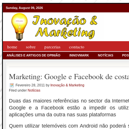
Sunday, August 09, 2026
home
sobre
parcerias
contacto
ANÁLISES E ARTIGOS DE OPINIÃO
INNOVMARK
NOTÍCIAS
POS
Marketing: Google e Facebook de costa
Fevereiro 28, 2011
by
Inovação & Marketing
Filed under
Notícias
Duas das maiores referências no sector da Intern
Google e a Facebook estão a impedir os utili
aplicações uma da outra nas suas plataformas
Quem utilizar telemóveis com Android não poderá si