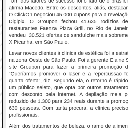
“Um dos fatores de sucesso foi o fato de o brasile
afirma Macedo. Entre os descontos, aliás, destaca
O ClickOn negociou 45.000 cupons para a revelaçã
Digipix. O Groupon fechou 41.635 rodízios d
restaurantes Faenza Pizza Grill, no Rio de Janei
vendeu 30.521 ofertas de sanduíche mais sobreme
X Picanha, em São Paulo.
Levar novos clientes à clínica de estética foi a estrat
na zona Oeste de São Paulo. Foi a gerente Elaine 
site Groupon para fazer a primeira promoção d
“Queríamos promover o laser e a repercussão f
quarta oferta”, diz. Segundo ela, o retorno é rápido
um público seleto, que opta por outros tratamen
com desconto pela internet. A depilação meia 
reduzido de 1.300 para 234 reais durante a promo
630 pessoas. Com tanta procura, a clínica preciso
profissionais.
Além dos tratamentos de beleza, o ramo de alimen