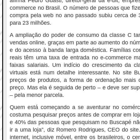
afirma Pedro Guasti, diretor-geral da e-bit, empr
commerce no Brasil. O número de pessoas que fi
compra pela web no ano passado subiu cerca de 
para 23 milhões.
A ampliação do poder de consumo da classe C t
vendas online, graças em parte ao aumento do nú
e do acesso à banda larga doméstica. Famílias co
reais têm uma taxa de entrada no e-commerce ma
faixas salariais. Um indício do crescimento da c
virtuais está num detalhe interessante. No site 
preços de produtos, a forma de ordenação mais
preço. Mas ela é seguida de perto – e deve ser su
– pela menor parcela.
Quem está começando a se aventurar no comérci
costuma pesquisar preços antes de comprar em loja
e 40% das pessoas que pesquisam no Buscapé nã
ir a uma loja”, diz Romero Rodrigues, CEO do sit
internet, inclusive móvel, entre os brasileiros, o 