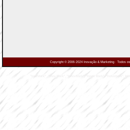
Copyright © 2006-2024 Inovação & Marketing · Todos os 
"InovMark" , "Inov Mark", "InnovMark", "Innov Mark", "Inovemark", Inove M