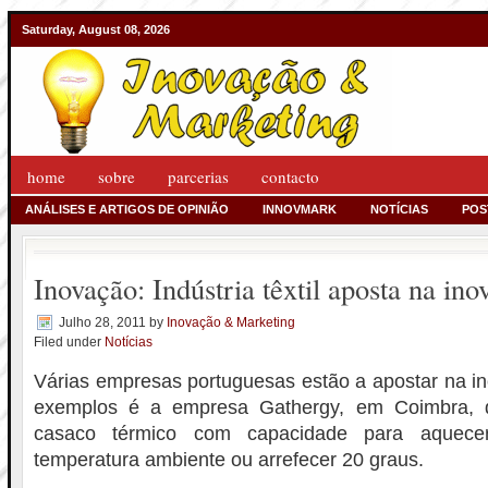
Saturday, August 08, 2026
home
sobre
parcerias
contacto
ANÁLISES E ARTIGOS DE OPINIÃO
INNOVMARK
NOTÍCIAS
POS
Inovação: Indústria têxtil aposta na ino
Julho 28, 2011
by
Inovação & Marketing
Filed under
Notícias
Várias empresas portuguesas estão a apostar na in
exemplos é a empresa Gathergy, em Coimbra, 
casaco térmico com capacidade para aquec
temperatura ambiente ou arrefecer 20 graus.