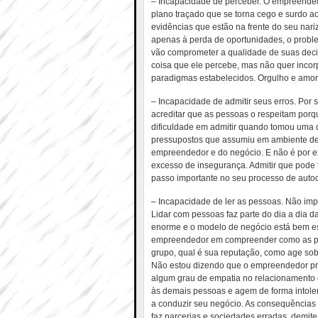
– Incapacidade de perceber. O empreendedo
plano traçado que se torna cego e surdo ao
evidências que estão na frente do seu nar
apenas à perda de oportunidades, o prob
vão comprometer a qualidade de suas decis
coisa que ele percebe, mas não quer incorp
paradigmas estabelecidos. Orgulho e amor
– Incapacidade de admitir seus erros. Por s
acreditar que as pessoas o respeitam porq
dificuldade em admitir quando tomou uma d
pressupostos que assumiu em ambiente de i
empreendedor e do negócio. E não é por ex
excesso de insegurança. Admitir que pode
passo importante no seu processo de auto
– Incapacidade de ler as pessoas. Não impo
Lidar com pessoas faz parte do dia a dia d
enorme e o modelo de negócio está bem est
empreendedor em compreender como as pes
grupo, qual é sua reputação, como age sob 
Não estou dizendo que o empreendedor prec
algum grau de empatia no relacionamento
às demais pessoas e agem de forma intole
a conduzir seu negócio. As consequências 
faz parcerias e sociedades erradas, demit