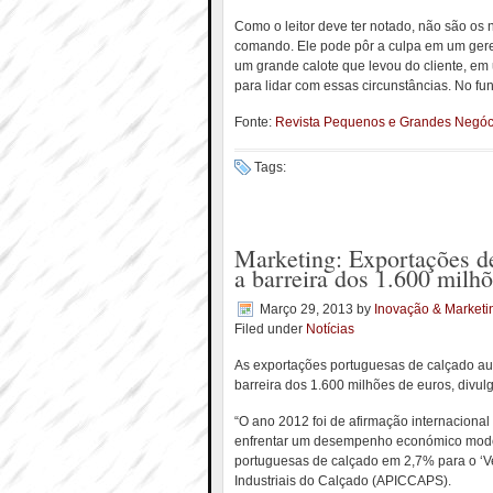
Como o leitor deve ter notado, não são o
comando. Ele pode pôr a culpa em um gere
um grande calote que levou do cliente, e
para lidar com essas circunstâncias. No f
Fonte:
Revista Pequenos e Grandes Negóc
Tags:
Marketing: Exportações de
a barreira dos 1.600 milh
Março 29, 2013
by
Inovação & Marketi
Filed under
Notícias
As exportações portuguesas de calçado au
barreira dos 1.600 milhões de euros, divulg
“O ano 2012 foi de afirmação internaciona
enfrentar um desempenho económico mode
portuguesas de calçado em 2,7% para o ‘V
Industriais do Calçado (APICCAPS).