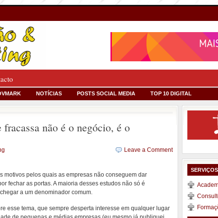
tacto
OVMARK
NOTÍCIAS
POSTS SOCIAL MEDIA
TOP 10 DIGITAL
fracassa não é o negócio, é o
ng
Leave a Comment
SERVIÇO
 os motivos pelos quais as empresas não conseguem dar
r fechar as portas. A maioria desses estudos não só é
Academi
 chegar a um denominador comum.
Consult
Formaç
re esse tema, que sempre desperta interesse em qualquer lugar
idade de pequenas e médias empresas (eu mesmo já publiquei