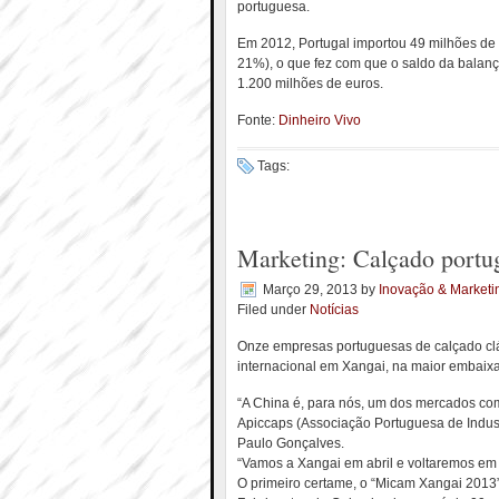
portuguesa.
Em 2012, Portugal importou 49 milhões de 
21%), o que fez com que o saldo da balanç
1.200 milhões de euros.
Fonte:
Dinheiro Vivo
Tags:
Marketing: Calçado portu
Março 29, 2013
by
Inovação & Marketi
Filed under
Notícias
Onze empresas portuguesas de calçado clás
internacional em Xangai, na maior embaixa
“A China é, para nós, um dos mercados com
Apiccaps (Associação Portuguesa de Indus
Paulo Gonçalves.
“Vamos a Xangai em abril e voltaremos em ju
O primeiro certame, o “Micam Xangai 2013”,