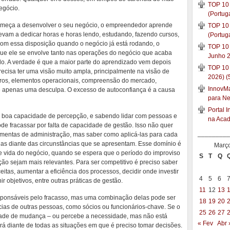
TOP 10 
negócio.
(Portug
omeça a desenvolver o seu negócio, o empreendedor aprende
TOP 10 
evam a dedicar horas e horas lendo, estudando, fazendo cursos,
(Portug
com essa disposição quando o negócio já está rodando, o
TOP 10 
 que ele se envolve tanto nas operações do negócio que acaba
Junho 2
o. A verdade é que a maior parte do aprendizado vem depois
TOP 10
cisa ter uma visão muito ampla, principalmente na visão de
2026) (
eiros, elementos operacionais, compreensão do mercado,
InnovMar
 é apenas uma desculpa. O excesso de autoconfiança é a causa
para N
Portal 
 boa capacidade de percepção, e sabendo lidar com pessoas e
na Aca
e fracassar por falta de capacidade de gestão. Isso não quer
_________
ramentas de administração, mas saber como aplicá-las para cada
-las diante das circunstâncias que se apresentam. Esse domínio é
Març
e vida do negócio, quando se espera que o período do improviso
S
T
Q
ão sejam mais relevantes. Para ser competitivo é preciso saber
ceitas, aumentar a eficiência dos processos, decidir onde investir
4
5
6
ir objetivos, entre outras práticas de gestão.
11
12
13
sponsáveis pelo fracasso, mas uma combinação delas pode ser
18
19
20
ias de outras pessoas, como sócios ou funcionários-chave. Se o
25
26
27
de de mudança – ou percebe a necessidade, mas não está
« Fev
Abr 
irá diante de todas as situações em que é preciso tomar decisões.