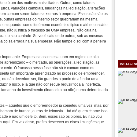
orte é um dos motivos mais citados. Outros, como fatores
uros, variações cambiais, mudanças na legislação, alterações
 em comum serem fatores externos à empresa. Esses não são os
sse, outras empresas do mesmo setor quebrariam na mesma
z em quando, como fenômeno econômico típico e até necessário
lide, não justifica o fracasso de UMA empresa. Não caia na
ora do seu controle. Se você caiu onde outros, sob as mesmas
ma coisa errada na sua empresa. Não tampe o sol com a peneira
o importante. Empresas nascentes atuam em regime de alta
nde aprendizado – o mercado, as operações, a legislação, as
INSTAGR
 dar certo. O fracasso nessa fase não só é comum como eu
presenta um importante aprendizado no processo de empreender.
o, ou não deveriam ser, tão grandes a ponto de afundar uma
ir o risco, e já que não consegue reduzir toda a incerteza,
, o tamanho do investimento (financeiro ou não) numa determinada
entes – aqueles que o empreendedor já cometeu uma vez, mas, por
chamam de burrice, outros de teimosia – há até quem chame isso
dade e não um defeito. Bem, esses são os piores. Eu não vou
os aqui. Em vez disso, prefiro descrever as cinco limitações que