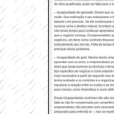
de obra qualificada, pode ser fatal para o 
– Incapacidade de aprender. Desde que c
muito. Sua motivação e seu entusiasmo o l
falando com pessoas. Se ele continuasse 
sucesso seria o destino natural. Acontece
não tendo tempo para continuar aprendend
que o negócio começa. O empreendedor pre
negócios, em itens como controles financ
entendimento das leis etc. Falta de tempo
principal desse problema.
– Incapacidade de gerir. Mesmo tendo uma
aprender com os erros, o empreendedor pod
dizer que basta dominar as técnicas e fer
tipo específico de negócio e como explorá
mais necessário a partir do segundo ano d
tenha acabado e os controles e a organizaç
equalizar a relação entre os custos e as re
para crescer, como diversificar e como defin
Essas incapacidades sozinhas não são re
fatal se não for compensada por competênc
empreendedor não percebe uma necessida
preparado para enfrentá-la –, isso se repet