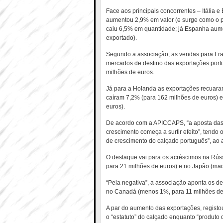
Face aos principais concorrentes – Itália e
aumentou 2,9% em valor (e surge como o p
caiu 6,5% em quantidade; já Espanha aume
exportado).
Segundo a associação, as vendas para Fra
mercados de destino das exportações portu
milhões de euros.
Já para a Holanda as exportações recuar
caíram 7,2% (para 162 milhões de euros) 
euros).
De acordo com a APICCAPS, “a aposta das
crescimento começa a surtir efeito”, tendo
de crescimento do calçado português”, ao
O destaque vai para os acréscimos na Rús
para 21 milhões de euros) e no Japão (mai
“Pela negativa”, a associação aponta os 
no Canadá (menos 1%, para 11 milhões de
A par do aumento das exportações, registo
o “estatuto” do calçado enquanto “produto 