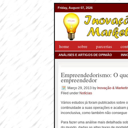
Friday, August 07, 2026
home
sobre
parcerias
con
ANÁLISES E ARTIGOS DE OPINIÃO
INN
Empreendedorismo: O que 
empreendedor
Março 29, 2013
by
Inovação & Marketi
Filed under
Notícias
Vários estudos já foram publicados sobre
continuidade a suas operações e acabam po
inconclusiva, como também não consegue
Para fazer uma análise mais detalhada sob
do mundo, dadas as altas taxas de mortal