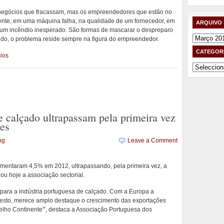
s negócios que fracassam, mas os empreendedores que estão no
nte, em uma máquina falha, na qualidade de um fornecedor, em
ARQUIVO
m um incêndio inesperado. São formas de mascarar o despreparo
Arquivo
undo, o problema reside sempre na figura do empreendedor.
CATEGOR
ios
Categorias
 calçado ultrapassam pela primeira vez
ões
ng
Leave a Comment
mentaram 4,5% em 2012, ultrapassando, pela primeira vez, a
ou hoje a associação sectorial.
l para a indústria portuguesa de calçado. Com a Europa a
sto, merece amplo destaque o crescimento das exportações
elho Continente'”, destaca a Associação Portuguesa dos