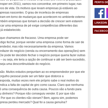
PERFIS D
sper em 2011), vamos nos concentrar, em primeiro lugar, nas
os de vida. Os motivos que levam empresas já estáveis ao
mpresas nascentes. O grau de incerteza de empresas
 giram em torno de mudanças que acontecem no ambiente externo
também empresas que tomam a decisão de crescer sem estarem
LINKEDIN
locar uma empresa de pé exige competências diferentes das
já estabelecido.
FACEBOO
 o que chamamos de fracasso. Uma empresa pode ser
 digo fechar, porque vender uma empresa como forma de sair de
eendedor, mas não necessariamente da empresa. Vamos
desfazer do negócio (venda ou encerramento das operações) sem
le pode ter decidido fechar o negócio porque queria fazer outras
 ou seja, ele teria a opção de continuar e até ser bem-sucedido,
 seja uma descontinuidade do negócio.
são. Muitos estudos perguntam ao ex-empreendedor por que ele
orgulho pessoal pode ser um fator que distorce a
esposta, muitas vezes nem ele próprio sabe o real motivo do
indica a falta de capital de giro como causa. Claro que nenhuma
é uma consequência de outra causa. Poucos vão a fundo para
tou dinheiro? Porque não conseguiu vender. E por que não
. Por que os clientes não vieram? Bem, agora sim, podemos
empresa perdeu mercado? Qual foi a causa genuína?