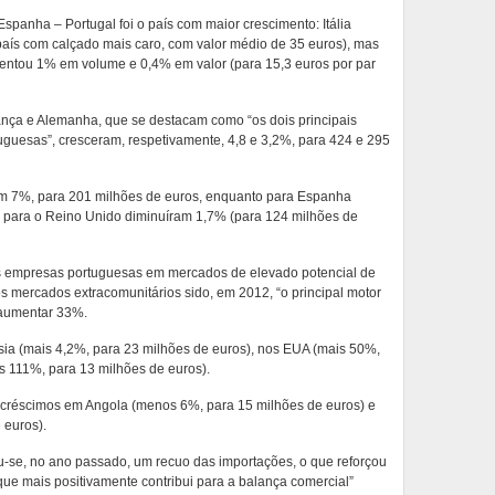
 Espanha – Portugal foi o país com maior crescimento: Itália
aís com calçado mais caro, com valor médio de 35 euros), mas
ntou 1% em volume e 0,4% em valor (para 15,3 euros por par
nça e Alemanha, que se destacam como “os dois principais
guesas”, cresceram, respetivamente, 4,8 e 3,2%, para 424 e 295
am 7%, para 201 milhões de euros, enquanto para Espanha
e para o Reino Unido diminuíram 1,7% (para 124 milhões de
 empresas portuguesas em mercados de elevado potencial de
 os mercados extracomunitários sido, em 2012, “o principal motor
 aumentar 33%.
sia (mais 4,2%, para 23 milhões de euros), nos EUA (mais 50%,
s 111%, para 13 milhões de euros).
decréscimos em Angola (menos 6%, para 15 milhões de euros) e
 euros).
u-se, no ano passado, um recuo das importações, o que reforçou
que mais positivamente contribui para a balança comercial”