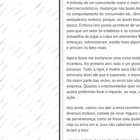
A entrada de um concorrente maior e mais f
macroeconômicos, mudanças nas taxas de j
no comportamento do consumidor etc., têm
verdadeiros motivos, porque, se assim fo
época. Embora isso possa acontecer de ve
para que um setor se estabilize e se conso
armadilha de jogar a culpa em elementos f
ameaças, sobreviveram, existia mais algu
e procure os fatos reais.
Agora deixe-me esclarecer uma coisa muit
incerteza. No primeiro ano, tudo é um gra
pessoas. Tudo, a rigor, é motivo para não
arriscaria dizer até que é esperado, e re
Na maior parte das vezes, os erros não sã
empresa. Quando o empreendedor quer reduz
acaba preferindo frear o impacto, ou seja
ação.
Isso posto, vamos nos ater a erros recorr
diversos motivos, comete de novo. Alguns 
de perseverança, como se fosse uma quali
citar os erros em si, pois não caberiam tod
levam a eles: