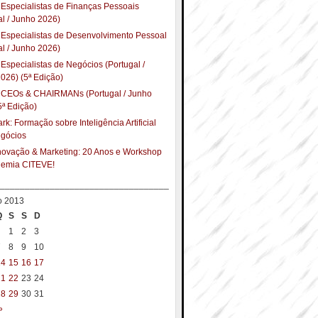
Especialistas de Finanças Pessoais
al / Junho 2026)
Especialistas de Desenvolvimento Pessoal
al / Junho 2026)
Especialistas de Negócios (Portugal /
026) (5ª Edição)
 CEOs & CHAIRMANs (Portugal / Junho
5ª Edição)
k: Formação sobre Inteligência Artificial
egócios
Inovação & Marketing: 20 Anos e Workshop
demia CITEVE!
__________________________________
o 2013
Q
S
S
D
1
2
3
7
8
9
10
14
15
16
17
21
22
23
24
28
29
30
31
»