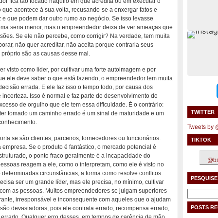
r fica tão focado naquilo em que acredita ou em executar o
 que acontece à sua volta, recusando-se a enxergar fatos e
iz e que podem dar outro rumo ao negócio. Se isso levasse
lema seria menor, mas o empreendedor deixa de ver ameaças que
ões. Se ele não percebe, como corrigir? Na verdade, tem muita
orar, não quer acreditar, não aceita porque contraria seus
 próprio são as causas desse mal.
er visto como líder, por cultivar uma forte autoimagem e por
ue ele deve saber o que está fazendo, o empreendedor tem muita
ecisão errada. E ele faz isso o tempo todo, por causa dos
ncerteza. Isso é normal e faz parte do desenvolvimento do
cesso de orgulho que ele tem essa dificuldade. É o contrário:
TWITTER
 ter tomado um caminho errado é um sinal de maturidade e um
conhecimento.
Tweets by
rta se são clientes, parceiros, fornecedores ou funcionários.
TIKTOK
a empresa. Se o produto é fantástico, o mercado potencial é
ruturado, o ponto fraco geralmente é a incapacidade do
@bs
soas reagem a ele, como o interpretam, como ele é visto no
determinadas circunstâncias, a forma como resolve conflitos.
PESQUISE
isa ser um grande líder, mas ele precisa, no mínimo, cultivar
 com as pessoas. Muitos empreendedores se julgam superiores
Pesquisar
rante, irresponsável e inconsequente com aqueles que o ajudam
por:
POSTS R
são devastadoras, pois ele contrata errado, recompensa errado,
e errado. Qualquer erro desses, em tempos de carência de mão