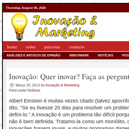
Thursday, August 06, 2026
home
sobre
parcerias
contacto
ANÁLISES E ARTIGOS DE OPINIÃO
INNOVMARK
NOTÍCIAS
POS
Inovação: Quer inovar? Faça as pergunt
Março 16, 2013
by
Inovação & Marketing
Filed under
Notícias
Albert Einstein é muitas vezes citado (talvez apocr
dito, “Se eu tivesse 20 dias para resolver um probl
defini-lo.” A inovação é um problema tão difícil por
não é bem definida. Tratamo-la como um monólito, 
inovações fossem iguais, e muitos programas disp