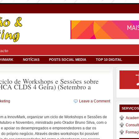
tacto
OVMARK
NOTÍCIAS
POSTS SOCIAL MEDIA
TOP 10 DIGITAL
iclo de Workshops e Sessões sobre
CA CLDS 4 Geira) (Setembro a
keting
Leave a Comment
SERVIÇO
m a InnovMark, organizar um ciclo de Workshops e Sessões de
Academi
Outubro e Novembro, ministrado pelo Orador Bruno Silva, com o
Consult
 e apoiar os desempregados e empreendedores a dar os
Formaç
do próprio negócio. Através destes workshops foi possível