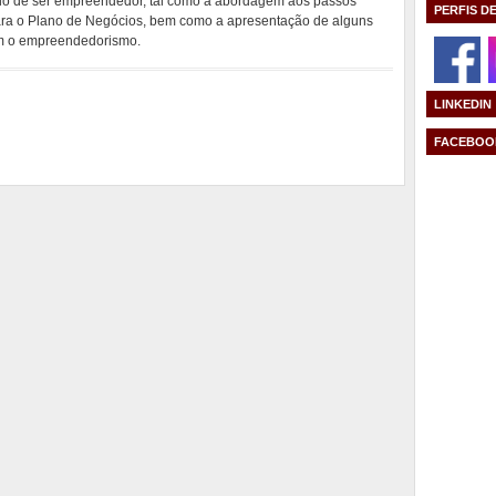
safio de ser empreendedor, tal como a abordagem aos passos
PERFIS D
ara o Plano de Negócios, bem como a apresentação de alguns
om o empreendedorismo.
LINKEDIN
FACEBOO