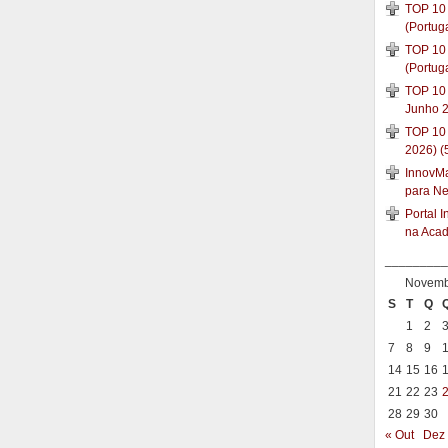
TOP 10 
(Portug
TOP 10 
(Portug
TOP 10 
Junho 2
TOP 10
2026) (
InnovMar
para N
Portal 
na Aca
_________
Novemb
S
T
Q
1
2
7
8
9
14
15
16
21
22
23
28
29
30
« Out
Dez