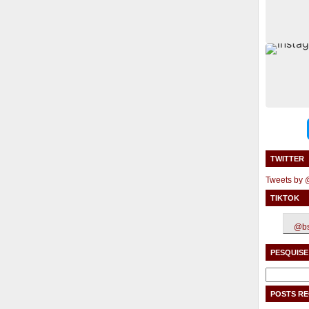
TWITTER
Tweets by
TIKTOK
@bs
PESQUISE
Pesquisar
por:
POSTS R