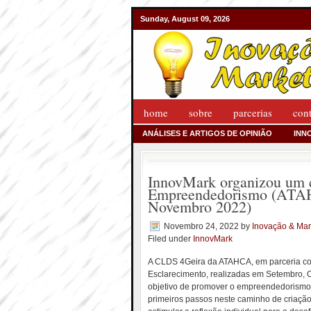
Sunday, August 09, 2026
home
sobre
parcerias
con
ANÁLISES E ARTIGOS DE OPINIÃO
INN
InnovMark organizou um c
Empreendedorismo (ATAH
Novembro 2022)
Novembro 24, 2022
by
Inovação & Mar
Filed under
InnovMark
A CLDS 4Geira da ATAHCA, em parceria co
Esclarecimento, realizadas em Setembro, 
objetivo de promover o empreendedorismo
primeiros passos neste caminho de criação 