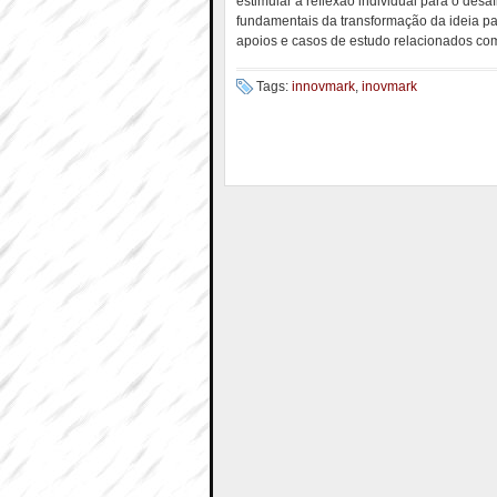
estimular a reflexão individual para o de
fundamentais da transformação da ideia p
apoios e casos de estudo relacionados c
Tags:
innovmark
,
inovmark