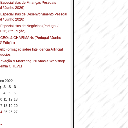
Especialistas de Finanças Pessoais
al / Junho 2026)
Especialistas de Desenvolvimento Pessoal
al / Junho 2026)
Especialistas de Negócios (Portugal /
026) (5ª Edição)
 CEOs & CHAIRMANs (Portugal / Junho
5ª Edição)
k: Formação sobre Inteligência Artificial
egócios
Inovação & Marketing: 20 Anos e Workshop
demia CITEVE!
__________________________________
ro 2022
Q
S
S
D
3
4
5
6
10
11
12
13
17
18
19
20
24
25
26
27
 »