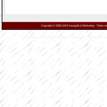
Copyright © 2006-2024 Inovação & Marketing · Todos os 
"InovMark" , "Inov Mark", "InnovMark", "Innov Mark", "Inovemark", Inove M