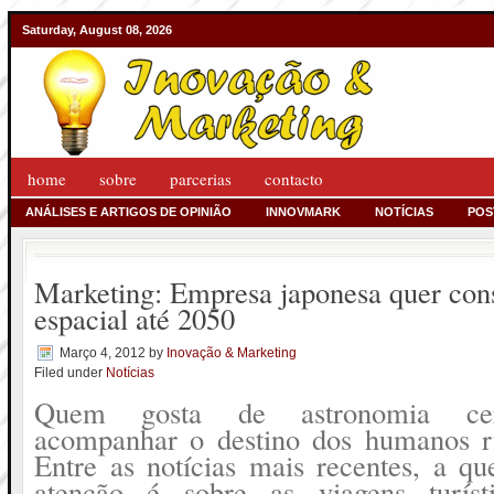
Saturday, August 08, 2026
home
sobre
parcerias
contacto
ANÁLISES E ARTIGOS DE OPINIÃO
INNOVMARK
NOTÍCIAS
POS
Marketing: Empresa japonesa quer cons
espacial até 2050
Março 4, 2012
by
Inovação & Marketing
Filed under
Notícias
Quem gosta de astronomia cer
acompanhar o destino dos humanos 
Entre as notícias mais recentes, a q
atenção é sobre as viagens turíst