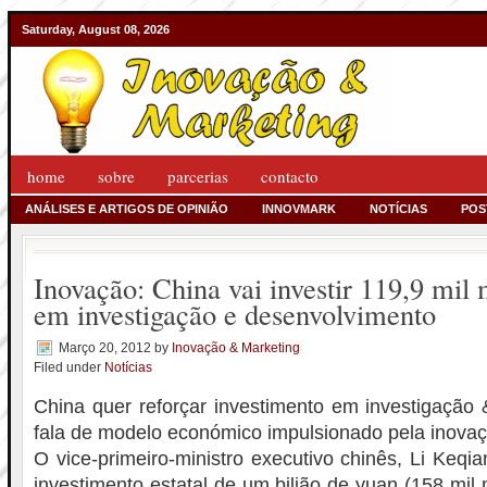
Saturday, August 08, 2026
home
sobre
parcerias
contacto
ANÁLISES E ARTIGOS DE OPINIÃO
INNOVMARK
NOTÍCIAS
POS
Inovação: China vai investir 119,9 mil 
em investigação e desenvolvimento
Março 20, 2012
by
Inovação & Marketing
Filed under
Notícias
China quer reforçar investimento em investigação
fala de modelo económico impulsionado pela inova
O vice-primeiro-ministro executivo chinês, Li Keqi
investimento estatal de um bilião de yuan (158 mil