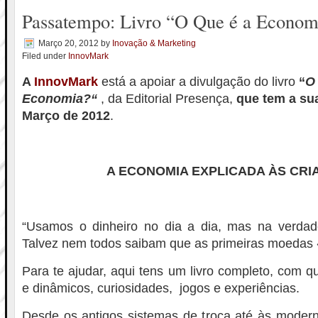
Passatempo: Livro “O Que é a Econom
Março 20, 2012
by
Inovação & Marketing
Filed under
InnovMark
A
InnovMark
está a apoiar a divulgação do livro
“
O
Economia?
“
, da Editorial Presença,
que tem a su
Março de 2012
.
A ECONOMIA EXPLICADA ÀS CRI
“Usamos o dinheiro no dia a dia, mas na verda
Talvez nem todos saibam que as primeiras moed
Para te ajudar, aqui tens um livro completo, com qu
e dinâmicos, curiosidades, jogos e experiências.
Desde os antigos sistemas de troca até às moderna