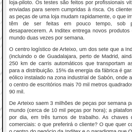
loja-piloto. Os testes são feitos por profissionais v
enviadas para serem cumpridas à risca. Os client
as peças de uma loja mudam rapidamente, o que im
têm de ser feitas em pouco tempo, sob 
desaparecerem. A Inditex entrega novos produtos 
mundo duas vezes por semana.
O centro logístico de Arteixo, um dos sete que a I
(incluindo o de Guadalajara, perto de Madrid, aind
250 km de carris automáticos que transportam 
para a distribuição. 15% da energia da fábrica é g
eólico instalado na zona industrial de Sabón, onde a 
o centro de escritórios mais 70 mil metros quadrados
90 mil.
De Arteixo saem 3 milhões de peças por semana pa
mundo (cerca de 10 mil peças por hora); a platafo
por dia, em três turnos de trabalho. As chave
comerciais: o que preferirá o cliente? O que quer 
o centro do negócio da Inditex e o paradigma que