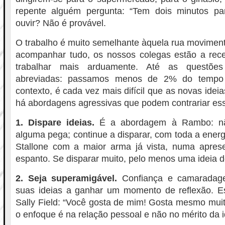
repente alguém pergunta: “Tem dois minutos pa
ouvir? Não é provável.
O trabalho é muito semelhante àquela rua movimen
acompanhar tudo, os nossos colegas estão a rece
trabalhar mais arduamente. Até as questões 
abreviadas: passamos menos de 2% do tempo a
contexto, é cada vez mais difícil que as novas ide
há abordagens agressivas que podem contrariar ess
1. Dispare ideias.
É a abordagem à Rambo: nã
alguma pega; continue a disparar, com toda a energ
Stallone com a maior arma já vista, numa apre
espanto. Se disparar muito, pelo menos uma ideia de
2. Seja superamigável.
Confiança e camaradag
suas ideias a ganhar um momento de reflexão. 
Sally Field: “Você gosta de mim! Gosta mesmo mui
o enfoque é na relação pessoal e não no mérito da i