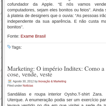
cofundador da Apple. “E nós vamos vende
computadores, sejam eles bonitos ou feios”. Ainda 
à plateia de designers que o ouvia: “As pessoas irã
independente da sua aparência. E não custa mai
bonitos”.
Fonte:
Exame Brasil
Tags:
Marketing: O império Inditex: Como a 
cose, vende, veste
Agosto 30, 2012
by
Inovação & Marketing
Filed under
Notícias
Sandálias e roupa interior Oysho.T-shirt Zara. 
Uterque. A enumeração podia ser um exercício pa
levava vestido no dia em que visitei a sede da I