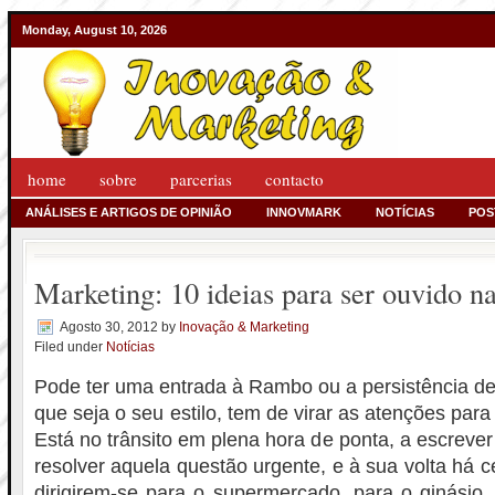
Monday, August 10, 2026
home
sobre
parcerias
contacto
ANÁLISES E ARTIGOS DE OPINIÃO
INNOVMARK
NOTÍCIAS
POS
Marketing: 10 ideias para ser ouvido n
Agosto 30, 2012
by
Inovação & Marketing
Filed under
Notícias
Pode ter uma entrada à Rambo ou a persistência de 
que seja o seu estilo, tem de virar as atenções para 
Está no trânsito em plena hora de ponta, a escre
resolver aquela questão urgente, e à sua volta há 
dirigirem-se para o supermercado, para o ginásio,