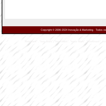
Copyright © 2006-2024 Inovação & Marketing · Todos os 
"InovMark" , "Inov Mark", "InnovMark", "Innov Mark", "Inovemark", Inove M