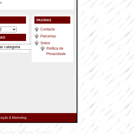
 »
PAGINAS
Contacto
Parcerias
IAS
Sobre
Política de
Privacidade
vação & Marketing
·
ing Digital", "Marketing", "Vendas"