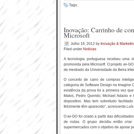
Tags:
Inovação: Carrinho de co
Microsoft
Julho 18, 2012
by
Inovação & Marketi
Filed under
Notícias
A tecnologia portuguesa recebeu uma d
promovida pela Microsoft. O projeto wi-GO
de mestrado da Universidade da Beira Inter
O conceito de carro de compras intelige
categoria de Software Design na Imagine C
existência da prova foi a primeira vez qu
Matos, Pedro Querido, Michael Adaixo e A
dispositivo. Mas tem sobretudo facilita
felizmente têm aparecido”, acrescenta Luís
O wi-GO foi criado a partir das dificulda
de rodas. O grupo decidiu então cri
supermercados com o objetivo de apoiar p