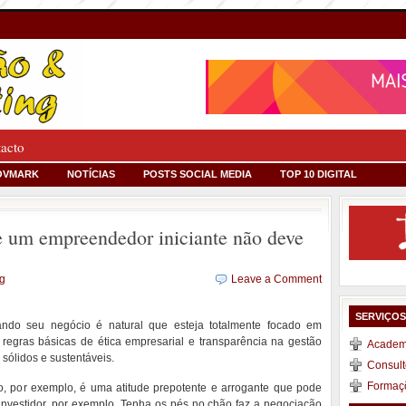
tacto
OVMARK
NOTÍCIAS
POSTS SOCIAL MEDIA
TOP 10 DIGITAL
 um empreendedor iniciante não deve
ng
Leave a Comment
SERVIÇO
do seu negócio é natural que esteja totalmente focado em
 regras básicas de ética empresarial e transparência na gestão
Academi
 sólidos e sustentáveis.
Consult
Formaç
, por exemplo, é uma atitude prepotente e arrogante que pode
nvestidor, por exemplo. Tenha os pés no chão faz a negociação