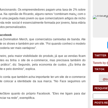
as funcionando. Os empreendedores pagam uma taxa de 2% sobre
sa. Na opinião de Ricardo, alguns ramos “combinam mais¿ com o
m uma pegada mais jovem ou que comercializem artigos de nicho
esta rede social é essencialmente formada por jovens, faixa etária
utos personalizados.
Facebook
sa Domination Merch, que comercializa camisetas de banda. Ate
te os shows e também por um site. “Foi quando conheci o modelo
poderia ser mais vantajoso”.
TWITTER
eiro, pela maior visibilidade do produto, já que as vendas ficam
Antes eu tinha o site de e-commerce, mas precisava também do
Tweets by
 prático”, diz. Segundo, pela economia de custos. ¿Eu tinha de
 e pelo domínio”, explica.
TIKTOK
c conta que também acha importante ter um site de e-commerce
@bs
de colocar a identidade da sua marca. “No Face seguimos um
PESQUISE
ikeStore quanto do próprio Facebook. “Eles me ligam para dar
Pesquisar
ciar na rede”, exemplifica.
por:
POSTS R