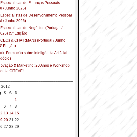
Especialistas de Finanças Pessoais
al / Junho 2026)
Especialistas de Desenvolvimento Pessoal
al / Junho 2026)
Especialistas de Negócios (Portugal /
026) (5ª Edição)
 CEOs & CHAIRMANs (Portugal / Junho
5ª Edição)
k: Formação sobre Inteligência Artificial
egócios
Inovação & Marketing: 20 Anos e Workshop
demia CITEVE!
__________________________________
o 2012
Q
S
S
D
1
5
6
7
8
12
13
14
15
19
20
21
22
26
27
28
29