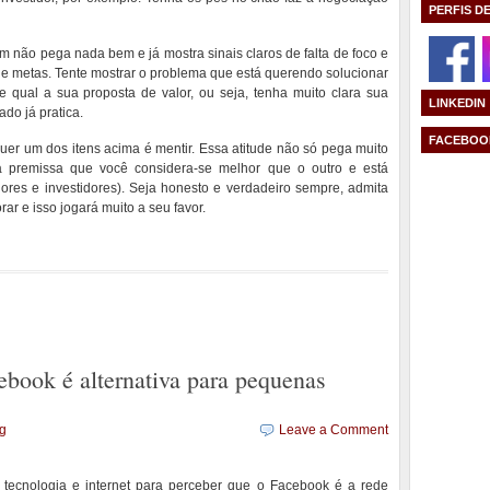
PERFIS D
m não pega nada bem e já mostra sinais claros de falta de foco e
e metas. Tente mostrar o problema que está querendo solucionar
e qual a sua proposta de valor, ou seja, tenha muito clara sua
LINKEDIN
do já pratica.
FACEBOO
uer um dos itens acima é mentir. Essa atitude não só pega muito
a premissa que você considera-se melhor que o outro e está
ores e investidores). Seja honesto e verdadeiro sempre, admita
ar e isso jogará muito a seu favor.
book é alternativa para pequenas
ng
Leave a Comment
tecnologia e internet para perceber que o Facebook é a rede