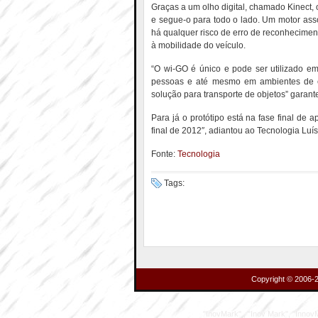
Graças a um olho digital, chamado Kinect,
e segue-o para todo o lado. Um motor as
há qualquer risco de erro de reconhecime
à mobilidade do veículo.
“O wi-GO é único e pode ser utilizado em 
pessoas e até mesmo em ambientes de e
solução para transporte de objetos” garant
Para já o protótipo está na fase final de a
final de 2012″, adiantou ao Tecnologia Luí
Fonte:
Tecnologia
Tags:
Copyright © 2006-2
"InovMark" , "Inov Mark", "InnovMa