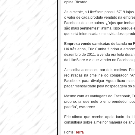
opina Ricardo.
Atualmente, a LikeStore possui 6719 loj
o valor de cada produto vendido na empre
Facebook do que outros. ¿”ojas que tenha
são mais pertinentes”, afirma. Isso porque 
que está interessada em novidades e prod
Empresa vende camisetas de banda no 
Há três anos, Eric Cunha fundou a empre
dezembro de 2011, a venda era feita duran
da LikeStore e vi que vender no Facebook 
A escolha aconteceu por dois motivos. Prim
registradas na timeline do comprador. “
Facebook para divulgar. Agora ficou mais
pagar mensalidade pela hospedagem do site
Mesmo com as vantagens do Facebook, Eri
próprio, já que nele o empreendedor po
padrão”, esclarece.
Eric afirma que recebe apoio tanto da L
consultoria sobre a melhor maneira de anun
Fonte:
Terra