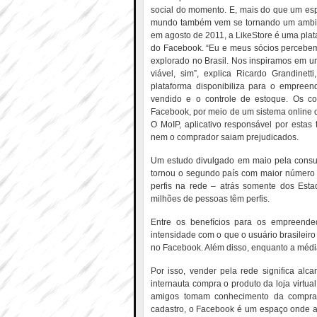
social do momento. E, mais do que um esp
mundo também vem se tornando um ambie
em agosto de 2011, a LikeStore é uma plata
do Facebook. “Eu e meus sócios percebem
explorado no Brasil. Nos inspiramos em 
viável, sim”, explica Ricardo Grandinett
plataforma disponibiliza para o empree
vendido e o controle de estoque. Os c
Facebook, por meio de um sistema online q
O MoIP, aplicativo responsável por esta
nem o comprador saiam prejudicados.
Um estudo divulgado em maio pela consult
tornou o segundo país com maior número 
perfis na rede – atrás somente dos Esta
milhões de pessoas têm perfis.
Entre os benefícios para os empreende
intensidade com o que o usuário brasilei
no Facebook. Além disso, enquanto a média 
Por isso, vender pela rede significa a
internauta compra o produto da loja virtua
amigos tomam conhecimento da compra. 
cadastro, o Facebook é um espaço onde a