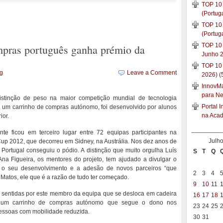
TOP 10 
(Portug
TOP 10 
(Portug
TOP 10 
mpras português ganha prémio da
Junho 2
TOP 10
ng
Leave a Comment
2026) (
InnovMar
para N
istinção de peso na maior competição mundial de tecnologia
Portal 
, um carrinho de compras autónomo, foi desenvolvido por alunos
na Aca
ior.
_________
nte ficou em terceiro lugar entre 72 equipas participantes na
Julh
up 2012, que decorreu em Sidney, na Austrália. Nos dez anos de
e Portugal conseguiu o pódio. A distinção que muito orgulha Luís
S
T
Q
na Figueira, os mentores do projeto, tem ajudado a divulgar o
do o seu desenvolvimento e a adesão de novos parceiros “que
2
3
4
 Matos, ele que é a razão de tudo ter começado.
9
10
11
des sentidas por este membro da equipa que se desloca em cadeira
16
17
18
ar um carrinho de compras autónomo que segue o dono nos
23
24
25
essoas com mobilidade reduzida.
30
31