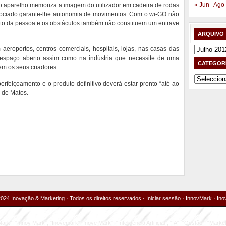
« Jun
Ago
 o aparelho memoriza a imagem do utilizador em cadeira de rodas
sociado garante-lhe autonomia de movimentos. Com o wi-GO não
nto da pessoa e os obstáculos também não constituem um entrave
ARQUIVO
aeroportos, centros comerciais, hospitais, lojas, nas casas das
Arquivo
spaço aberto assim como na indústria que necessite de uma
CATEGOR
em os seus criadores.
Categorias
perfeiçoamento e o produto definitivo deverá estar pronto “até ao
s de Matos.
024 Inovação & Marketing · Todos os direitos reservados ·
Iniciar sessão
·
InnovMark
·
Ino
rk", "Innov Mark", "Inovemark", Inove Mark", "Inteligência Artificial", "IA", "Gestão", "Market