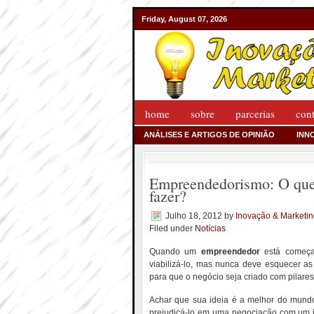
Friday, August 07, 2026
home
sobre
parcerias
con
ANÁLISES E ARTIGOS DE OPINIÃO
INN
Empreendedorismo: O que
fazer?
Julho 18, 2012
by
Inovação & Marketi
Filed under
Notícias
Quando um
empreendedor
está começan
viabilizá-lo, mas nunca deve esquecer as
para que o negócio seja criado com pilares
Achar que sua ideia é a melhor do mundo
prejudicá-lo em uma negociação com um i