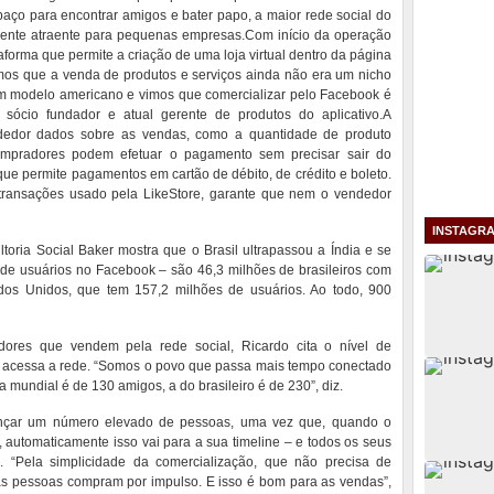
aço para encontrar amigos e bater papo, a maior rede social do
nte atraente para pequenas empresas.Com início da operação
forma que permite a criação de uma loja virtual dentro da página
os que a venda de produtos e serviços ainda não era um nicho
um modelo americano e vimos que comercializar pelo Facebook é
i, sócio fundador e atual gerente de produtos do aplicativo.A
ndedor dados sobre as vendas, como a quantidade de produto
ompradores podem efetuar o pagamento sem precisar sair do
ue permite pagamentos em cartão de débito, de crédito e boleto.
s transações usado pela LikeStore, garante que nem o vendedor
INSTAGR
oria Social Baker mostra que o Brasil ultrapassou a Índia e se
de usuários no Facebook – são 46,3 milhões de brasileiros com
dos Unidos, que tem 157,2 milhões de usuários. Ao todo, 900
dores que vendem pela rede social, Ricardo cita o nível de
ro acessa a rede. “Somos o povo que passa mais tempo conectado
mundial é de 130 amigos, a do brasileiro é de 230”, diz.
lcançar um número elevado de pessoas, uma vez que, quando o
l, automaticamente isso vai para a sua timeline – e todos os seus
“Pela simplicidade da comercialização, que não precisa de
s pessoas compram por impulso. E isso é bom para as vendas”,