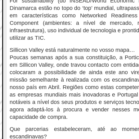
For sustainability (do INSEAD/World Economic
Dinamarca estão no topo do ‘top’ mundial, ultrap
em características como Networked Readiness
Component (ambientes: a nível de mercado, re
infraestrutura), uso individual de tecnologia e pront
utilizar as TIC.
Sillicon Valley está naturalmente no vosso mapa…
Poucas semanas após a sua constituição, a Portic
em Sillicon Valley, onde travou contacto com entid
colocaram a possibilidade de ainda este ano vi
missão semelhante à realizada com os escandina
nosso país em Abril. Regiões como estas competem
as empresas mundiais mais inovadoras e Portugal 
notáveis a nível dos seus produtos e serviços tecn
agora adaptá-los à procura e vender nesses 
capacidade de compra.
Que parcerias estabeleceram, até ao mome
escandinavas?