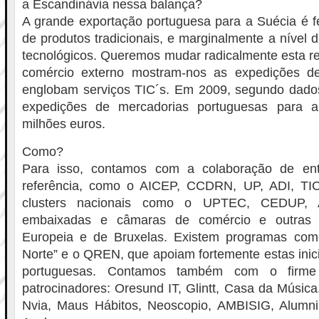
a Escandinávia nessa balança?
A grande exportação portuguesa para a Suécia é f
de produtos tradicionais, e marginalmente a nível 
tecnológicos. Queremos mudar radicalmente esta r
comércio externo mostram-nos as expedições d
englobam serviços TIC´s. Em 2009, segundo dados
expedições de mercadorias portuguesas para a
milhões euros.
Como?
Para isso, contamos com a colaboração de ent
referência, como o AICEP, CCDRN, UP, ADI, TI
clusters nacionais como o UPTEC, CEDUP, An
embaixadas e câmaras de comércio e outras 
Europeia e de Bruxelas. Existem programas c
Norte” e o QREN, que apoiam fortemente estas inic
portuguesas. Contamos também com o firme
patrocinadores: Oresund IT, Glintt, Casa da Músic
Nvia, Maus Hábitos, Neoscopio, AMBISIG, Alumn