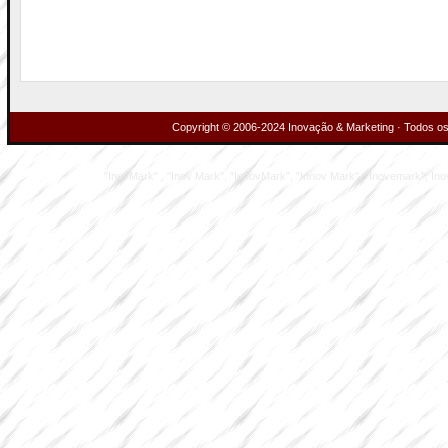
Copyright © 2006-2024 Inovação & Marketing · Todos os 
"InovMark" , "Inov Mark", "InnovMark", "Innov Mark", "Inovemark", Inove M