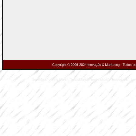
Copyright © 2006-2024 Inovação & Marketing · Todos os 
"InovMark" , "Inov Mark", "InnovMark", "Innov Mark", "Inovemark", Inove M