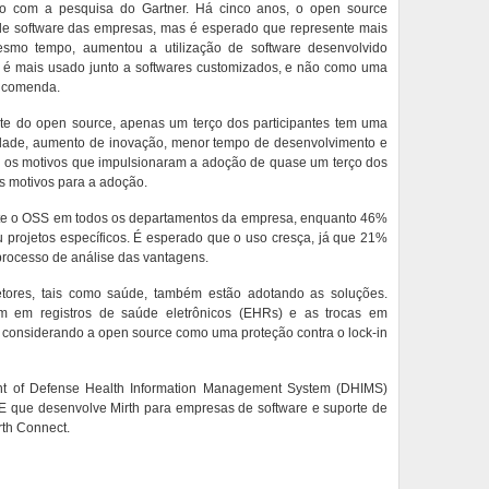
rdo com a pesquisa do Gartner. Há cinco anos, o open source
de software das empresas, mas é esperado que represente mais
mo tempo, aumentou a utilização de software desenvolvido
 é mais usado junto a softwares customizados, e não como uma
 encomenda.
te do open source, apenas um terço dos participantes tem uma
bilidade, aumento de inovação, menor tempo de desenvolvimento e
m os motivos que impulsionaram a adoção de quase um terço dos
s motivos para a adoção.
te o OSS em todos os departamentos da empresa, enquanto 46%
projetos específicos. É esperado que o uso cresça, já que 21%
rocesso de análise das vantagens.
etores, tais como saúde, também estão adotando as soluções.
m em registros de saúde eletrônicos (EHRs) e as trocas em
 considerando a open source como uma proteção contra o lock-in
t of Defense Health Information Management System (DHIMS)
E que desenvolve Mirth para empresas de software e suporte de
th Connect.