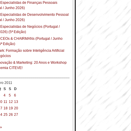
Especialistas de Finanças Pessoais
al / Junho 2026)
Especialistas de Desenvolvimento Pessoal
al / Junho 2026)
Especialistas de Negócios (Portugal /
026) (5ª Edição)
 CEOs & CHAIRMANs (Portugal / Junho
5ª Edição)
k: Formação sobre Inteligência Artificial
egócios
Inovação & Marketing: 20 Anos e Workshop
demia CITEVE!
__________________________________
iro 2011
Q
S
S
D
3
4
5
6
10
11
12
13
17
18
19
20
24
25
26
27
 »