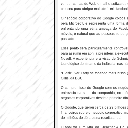
vender contas de Web e-mail e softwares
cresceu para abrigar mais de 1 mil funcioná
O negócio corporativo do Google coloca
pela Microsoft, e representa uma forma d
enfrentando uma séria ameaça do Facebo
móveis, é natural que as pessoas se per
passado.
Esse ponto será particularmente controv
para assumir em abril a presidência-execu
Novell. A experiência e a visão de Schm
tecnológico dominante da indústria, nas n
“É difícil ver Larry se focando mais nisso 
Gillis, da BGC.
O compromisso do Google com os negócio
entrevista na sede da companhia, no mês
negócios corporativos desde o primeiro dia
O Google, que gerou cerca de 29 bilhões d
financeiros sobre o negócio corporativo, 
de milhões de dólares na receita anual.
O analista Yum Kim, da Gleacher & Co, a