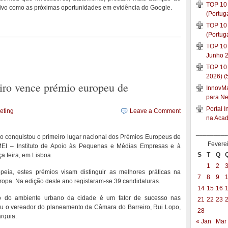
TOP 10 
tivo como as próximas oportunidades em evidência do Google.
(Portug
TOP 10 
(Portug
TOP 10 
Junho 2
TOP 10
2026) (
ro vence prémio europeu de
InnovMar
para N
Portal 
eting
Leave a Comment
na Aca
_________
o conquistou o primeiro lugar nacional dos Prémios Europeus de
Fevere
PMEI – Instituto de Apoio às Pequenas e Médias Empresas e à
S
T
Q
a feira, em Lisboa.
1
2
ia, estes prémios visam distinguir as melhores práticas na
7
8
9
opa. Na edição deste ano registaram-se 39 candidaturas.
14
15
16
o do ambiente urbano da cidade é um fator de sucesso nas
21
22
23
ou o vereador do planeamento da Câmara do Barreiro, Rui Lopo,
28
rquia.
« Jan
Mar