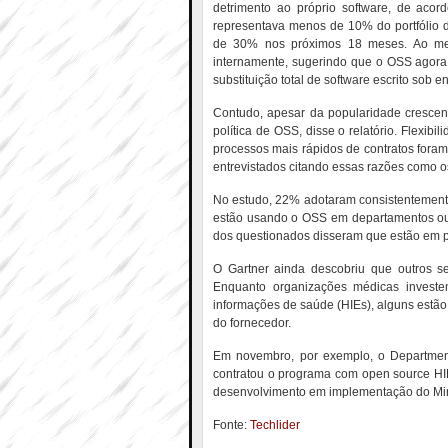
detrimento ao próprio software, de aco
representava menos de 10% do portfólio 
de 30% nos próximos 18 meses. Ao mes
internamente, sugerindo que o OSS agora
substituição total de software escrito sob
Contudo, apesar da popularidade crescen
política de OSS, disse o relatório. Flexi
processos mais rápidos de contratos fora
entrevistados citando essas razões como o
No estudo, 22% adotaram consistentemen
estão usando o OSS em departamentos ou 
dos questionados disseram que estão em p
O Gartner ainda descobriu que outros s
Enquanto organizações médicas investe
informações de saúde (HIEs), alguns estão
do fornecedor.
Em novembro, por exemplo, o Departmen
contratou o programa com open source HI
desenvolvimento em implementação do Mir
Fonte:
Techlider