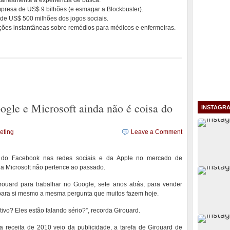
ntaneamente a experiência de busca.
empresa de US$ 9 bilhões (e esmagar a Blockbuster).
a de US$ 500 milhões dos jogos sociais.
ações instantâneas sobre remédios para médicos e enfermeiras.
ogle e Microsoft ainda não é coisa do
INSTAGR
eting
Leave a Comment
 do Facebook nas redes sociais e da Apple no mercado de
 a Microsoft não pertence ao passado.
uard para trabalhar no Google, sete anos atrás, para vender
 para si mesmo a mesma pergunta que muitos fazem hoje.
vo? Eles estão falando sério?”, recorda Girouard.
eceita de 2010 veio da publicidade, a tarefa de Girouard de