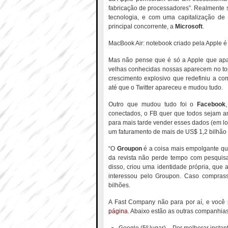
fabricação de processadores”. Realmente
tecnologia, e com uma capitalização d
principal concorrente, a
Microsoft
.
MacBook Air: notebook criado pela Apple 
Mas não pense que é só a Apple que apar
velhas conhecidas nossas aparecem no t
crescimento explosivo que redefiniu a co
até que o Twitter apareceu e mudou tudo.
Outro que mudou tudo foi o
Facebook
conectados, o FB quer que todos sejam a
para mais tarde vender esses dados (em lo
um faturamento de mais de US$ 1,2 bilhão
“O
Groupon
é a coisa mais empolgante que
da revista não perde tempo com pesquisas
disso, criou uma identidade própria, que 
interessou pelo Groupon. Caso compras
bilhões.
A Fast Company não para por aí, e você
página
. Abaixo estão as outras companhias