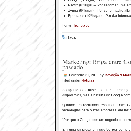
Google (5º lugar) – Por melhorar insta
Netflix (8º lugar) – Por se tornar uma 
Zynga (9º lugar) – Por ser o macho alf
Epocrates (10º lugar) – Por dar inform
Fonte:
Tecnoblog
Tags:
Marketing: Briga entre Go
passado
Fevereiro 21, 2011
by
Inovação & Mark
Filed under
Notícias
A gigante das buscas enfrenta ameaça
dispositivos, mas a batalha do Google com
Quando um recrutador escolheu Dave Giro
tecnologias para outras empresas, ele fez
“Por que o Google tem um negócio corporati
Em uma empresa em que 96 por cento da r