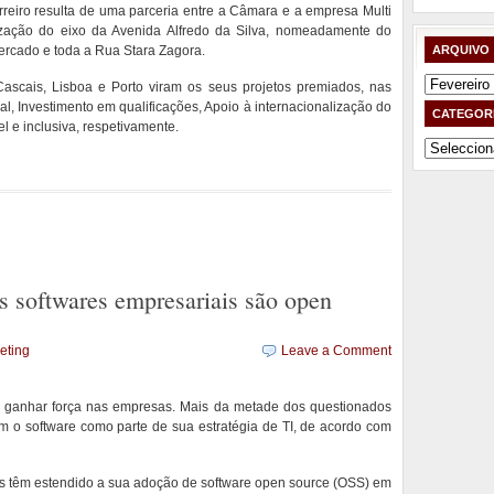
reiro resulta de uma parceria entre a Câmara e a empresa Multi
zação do eixo da Avenida Alfredo da Silva, nomeadamente do
ercado e toda a Rua Stara Zagora.
ARQUIVO
Arquivo
scais, Lisboa e Porto viram os seus projetos premiados, nas
l, Investimento em qualificações, Apoio à internacionalização do
CATEGOR
l e inclusiva, respetivamente.
Categorias
 softwares empresariais são open
eting
Leave a Comment
 ganhar força nas empresas. Mais da metade dos questionados
 o software como parte de sua estratégia de TI, de acordo com
as têm estendido a sua adoção de software open source (OSS) em