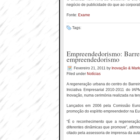
negócio de publicidade do que ao corpora
Fonte:
Exame
Tags:
Empreendedorismo: Barrei
empreendedorismo
Fevereiro 21, 2011
by
Inovação & Mark
Filed under
Notícias
A regeneração urbana do centro do Barreir
Iniciativa Empresarial 2010-2011 do IA
Inovação, numa cerimónia realizada na terç
Lançados em 2006 pela Comissão Europe
promoção do espírito empreendedor na Eur
“É o reconhecimento que a regeneraçã
diferentes dinâmicas que promove”, afirm
citado pela assessoria de imprensa da auta