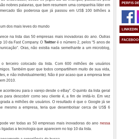
PERFIS D
 são nobres palavras, que bem resumem uma companhia líder em
e mercado tão poderosa que já passou em US$ 100 bilhões a
é um dos mais leves do mundo
LINKEDIN
ece na lista das 50 empresas mais inovadoras do ano. Outras
FACEBOO
op 10 da Fast Company. O
Twitter
é o número 2, pelos “5 anos de
municação”. Oras, não existia nada semelhante a um microblog,
, o terceiro colocado da lista. Com 600 milhões de usuários
migos. Também quer que todos compartilhem muito de sua vida,
tes, e não individualmente). Não é por acaso que a empresa teve
 em 2010.
 aconteceu para o varejo desde o eBay”. O quinto da lista geral
 para descobrir como seu cliente é, a fim de imitá-lo. Em vez
agrada a milhões de usuários. O resultado é que o Google já se
se mesmo a empresa, teria que desembolsar cerca de US$ 6
 pode ver todas as 50 empresas mais inovadoras do ano
nessa
 ligadas a tecnologia que aparecem no top 10 da lista.