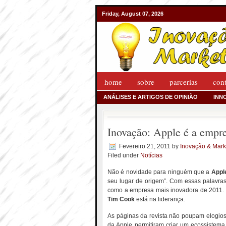
Friday, August 07, 2026
home
sobre
parcerias
con
ANÁLISES E ARTIGOS DE OPINIÃO
INN
Inovação: Apple é a empr
Fevereiro 21, 2011
by
Inovação & Mark
Filed under
Notícias
Não é novidade para ninguém que a
Appl
seu lugar de origem”. Com essas palavras
como a empresa mais inovadora de 2011. P
Tim Cook
está na liderança.
As páginas da revista não poupam elogios
da Apple permitiram criar um ecossistema 