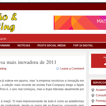
tacto
OVMARK
NOTÍCIAS
POSTS SOCIAL MEDIA
TOP 10 DIGITAL
esa mais inovadora de 2011
eting
Leave a Comment
e
já esteve em apuros, mas “a empresa recolocou a inovação em
SERVIÇO
, a edição mais recente da revista Fast Company elege a Apple
ois é, o ano mal começou, mas a trupe liderada atualmente por
Academi
Consult
Formaç
 à maçã. “O mais impressionante de tudo é como as plataformas
de criatividade, desde os jogos até as finanças, passando pela