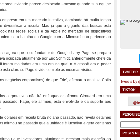
 de produtividade parece deslocada –mesmo quando sua equipe
rios.
 a empresa em um mercado lucrativo, dominado há muito tempo
e diversificar a receita. Mas já que a gigante das buscas está
ok nas redes sociais e da Apple no mercado de dispositivos
guntem se a batalha do Google com a Microsoft não pertence ao
erso agora que o co-fundador do Google Larry Page se prepara
tiva ocupada atualmente por Eric Schmidt, anteriormente chefe da
idt foram moldadas em uma era na qual a Microsoft era o poder
ão está claro se Page divide com ele as mesmas visões.
TWITTER
(os negócios corporativos) do que Eric”, afirmou o analista Colin
Tweets by
TIKTOK
s corporativos não irá enfraquecer, afirmou Girouard em uma
 passado. Page, ele afirmou, está envolvido e dá suporte aos
@bs
.
PESQUISE
e dólares em receita bruta no ano passado, não revela detalhes
mas afirmou no passado que a unidade é lucrativa e gera centenas
Pesquisar
por:
POSTS R
firmou que investidores, atualmente, prestam mais atenção ao