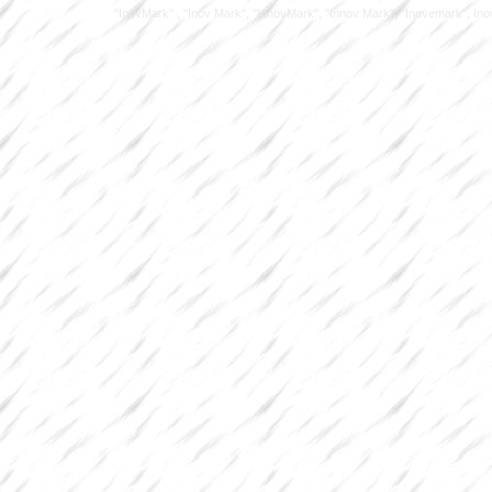
"InovMark" , "Inov Mark", "InnovMark", "Innov Mark", "Inovemark", Inove M