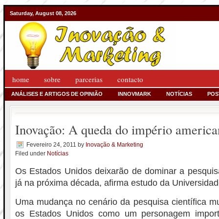
Saturday, August 08, 2026
home
sobre
parcerias
contacto
ANÁLISES E ARTIGOS DE OPINIÃO
INNOVMARK
NOTÍCIAS
POS
Inovação: A queda do império america
Fevereiro 24, 2011
by
Inovação & Marketing
Filed under
Notícias
Os Estados Unidos deixarão de dominar a pesquisa
já na próxima década, afirma estudo da Universidad
Uma mudança no cenário da pesquisa científica mun
os Estados Unidos como um personagem import