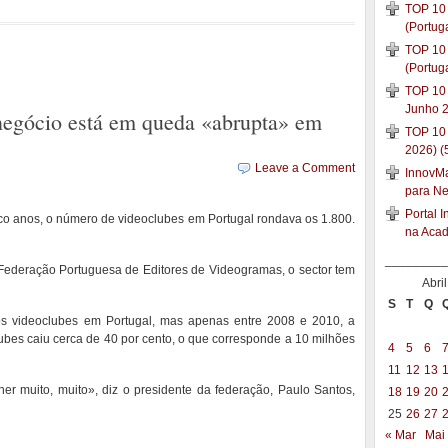
TOP 10 
(Portug
TOP 10 
(Portug
TOP 10 
Junho 2
negócio está em queda «abrupta» em
TOP 10
2026) (
Leave a Comment
InnovMar
para N
Portal 
co anos, o número de videoclubes em Portugal rondava os 1.800.
na Aca
_________
 Federação Portuguesa de Editores de Videogramas, o sector tem
Abri
S
T
Q
os videoclubes em Portugal, mas apenas entre 2008 e 2010, a
lubes caiu cerca de 40 por cento, o que corresponde a 10 milhões
4
5
6
11
12
13
er muito, muito», diz o presidente da federação, Paulo Santos,
18
19
20
25
26
27
« Mar
Mai