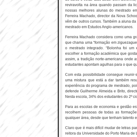
reviravolta na área quando passam da lic
nossas melhores alunas do mestrado em 
Ferreira Machado, director da Nova Schoo
vêm de outros cursos. Também a aluna da U
mestrado em Estudos Anglo-americanos.
Ferreira Machado considera como uma gra
que chama uma “formação em ziguezague” 
o mestrado integrado. “Bolonha foi u
escolher a formação académica que gosta
assim, a tradição norte-americana onde a
estudantes apontam agulhas para o que qu
Com esta possibilidade consegue reunir-
uma mistura que está a dar também result
experiência do programa de mestrado, pois
defende Guilherme Almeida e Brito, direc
Nesta escola, 34% dos estudantes do 2º cic
Para as escolas de economia e gestão es
recolhem pessoas de todas as formaçõe
qualquer área, desde que tenham talento e
Claro que é mais difícil mudar de letras p
reitora da Universidade do Porto Maria de