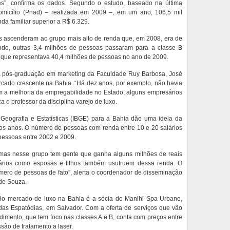
es”, confirma os dados. Segundo o estudo, baseado na última
micílio (Pnad) – realizada em 2009 –, em um ano, 106,5 mil
da familiar superior a R$ 6.329.
s ascenderam ao grupo mais alto de renda que, em 2008, era de
do, outras 3,4 milhões de pessoas passaram para a classe B
), que representava 40,4 milhões de pessoas no ano de 2009.
a pós-graduação em marketing da Faculdade Ruy Barbosa, José
ado crescente na Bahia. “Há dez anos, por exemplo, não havia
 a melhoria da empregabilidade no Estado, alguns empresários
a o professor da disciplina varejo de luxo.
e Geografia e Estatísticas (IBGE) para a Bahia dão uma ideia da
os anos. O número de pessoas com renda entre 10 e 20 salários
pessoas entre 2002 e 2009.
mas nesse grupo tem gente que ganha alguns milhões de reais
iários como esposas e filhos também usufruem dessa renda. O
ero de pessoas de fato”, alerta o coordenador de disseminação
 de Souza.
o mercado de luxo na Bahia é a sócia do Manihi Spa Urbano,
as Espatódias, em Salvador. Com a oferta de serviços que vão
ndimento, que tem foco nas classes A e B, conta com preços entre
são de tratamento a laser.