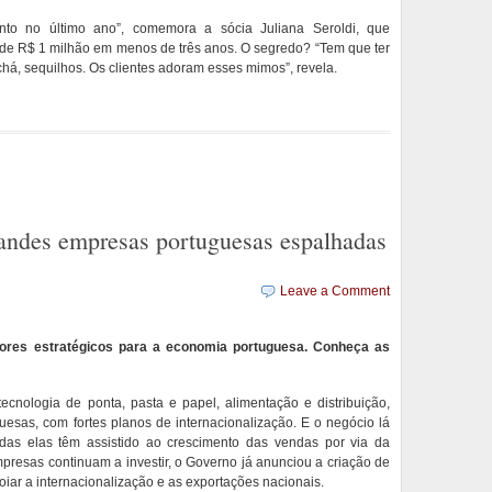
to no último ano”, comemora a sócia Juliana Seroldi, que
l de R$ 1 milhão em menos de três anos. O segredo? “Tem que ter
há, sequilhos. Os clientes adoram esses mimos”, revela.
andes empresas portuguesas espalhadas
Leave a Comment
ores estratégicos para a economia portuguesa. Conheça as
ecnologia de ponta, pasta e papel, alimentação e distribuição,
esas, com fortes planos de internacionalização. E o negócio lá
das elas têm assistido ao crescimento das vendas por via da
resas continuam a investir, o Governo já anunciou a criação de
iar a internacionalização e as exportações nacionais.