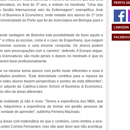
PERFIS D
enciatura, no final do 3º ano, e entram no mestrado. “Uma das
Gestão Internacional veio de Enfermagem”, exemplifica José
l of Business & Economics, onde metade dos alunos do 2º ciclo
niversidade do Porto que foi da licenciatura em Biologia para o
LINKEDIN
nde vantagem de Bolonha esta possibilidade de fazer aquilo a
FACEBOO
e critica as escolas, como é o caso de Engenharia, que exigem
m enorme sucesso e uma enorme conquista. Os alunos podem
m sem preocupações com a carreira”, defende. A Europa segue,
s licenciaturas são muito gerais e depois no mestrado é que os
erem fazer profissionalmente.
se na mesma turma alunos com perfis muito diferentes e essa é
ados positivos. “Esta diversidade contribui para a riqueza da
 estes alunos trazem perspectivas e pontos de vista diferentes”,
tor adjunto da Católica-Lisbon School of Business & Economics.
lo vêm de áreas diferentes.
ta realidade já não é nova: “Temos a experiência dos MBA, que
s. Adquirimos a experiência de formar em gestão pessoas de
 vontade de aprender”, sublinha Ferreira Machado.
ara áreas com matemática do que o contrário, como lembra a vice-
 Lurdes Correia Fernandes, mas não quer dizer que não aconteça.