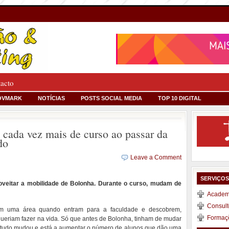
tacto
OVMARK
NOTÍCIAS
POSTS SOCIAL MEDIA
TOP 10 DIGITAL
cada vez mais de curso ao passar da
do
Leave a Comment
SERVIÇO
oveitar a mobilidade de Bolonha. Durante o curso, mudam de
Academi
Consult
em uma área quando entram para a faculdade e descobrem,
Formaç
queriam fazer na vida. Só que antes de Bolonha, tinham de mudar
a, tudo mudou e está a aumentar o número de alunos que dão uma