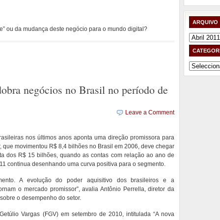
ARQUIVO
e” ou da mudança deste negócio para o mundo digital?
Arquivo
CATEGOR
Categorias
dobra negócios no Brasil no período de
Leave a Comment
rasileiras nos últimos anos aponta uma direção promissora para
r, que movimentou R$ 8,4 bilhões no Brasil em 2006, deve chegar
lta dos R$ 15 bilhões, quando as contas com relação ao ano de
011 continua desenhando uma curva positiva para o segmento.
ento. A evolução do poder aquisitivo dos brasileiros e a
tornam o mercado promissor”, avalia Antônio Perrella, diretor da
 sobre o desempenho do setor.
etúlio Vargas (FGV) em setembro de 2010, intitulada “A nova