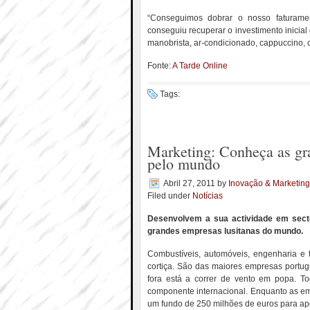
“Conseguimos dobrar o nosso faturamen
conseguiu recuperar o investimento inicia
manobrista, ar-condicionado, cappuccino, c
Fonte:
A Tarde Online
Tags:
Marketing: Conheça as gr
pelo mundo
Abril 27, 2011
by
Inovação & Marketing
Filed under
Notícias
Desenvolvem a sua actividade em sect
grandes empresas lusitanas do mundo.
Combustíveis, automóveis, engenharia e t
cortiça. São das maiores empresas portugu
fora está a correr de vento em popa. To
componente internacional. Enquanto as emp
um fundo de 250 milhões de euros para apo