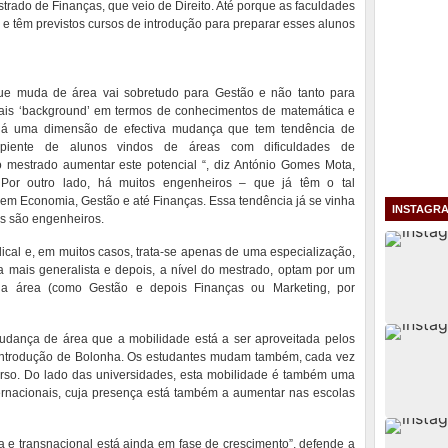
rado de Finanças, que veio de Direito. Até porque as faculdades
e e têm previstos cursos de introdução para preparar esses alunos
que muda de área vai sobretudo para Gestão e não tanto para
ais ‘background’ em termos de conhecimentos de matemática e
. “Há uma dimensão de efectiva mudança que tem tendência de
ipiente de alunos vindos de áreas com dificuldades de
 mestrado aumentar este potencial “, diz António Gomes Mota,
Por outro lado, há muitos engenheiros – que já têm o tal
em Economia, Gestão e até Finanças. Essa tendência já se vinha
INSTAGR
os são engenheiros.
al e, em muitos casos, trata-se apenas de uma especialização,
a mais generalista e depois, a nível do mestrado, optam por um
da área (como Gestão e depois Finanças ou Marketing, por
udança de área que a mobilidade está a ser aproveitada pelos
 introdução de Bolonha. Os estudantes mudam também, cada vez
urso. Do lado das universidades, esta mobilidade é também uma
ternacionais, cuja presença está também a aumentar nas escolas
ária e transnacional está ainda em fase de crescimento”, defende a