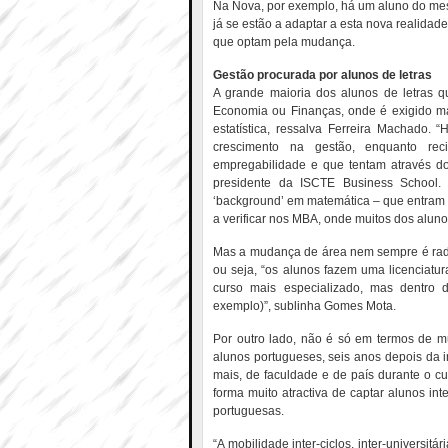
Na Nova, por exemplo, há um aluno do mest
já se estão a adaptar a esta nova realidad
que optam pela mudança.
Gestão procurada por alunos de letras
A grande maioria dos alunos de letras 
Economia ou Finanças, onde é exigido m
estatística, ressalva Ferreira Machado
crescimento na gestão, enquanto rec
empregabilidade e que tentam através do
presidente da ISCTE Business School. 
‘background’ em matemática – que entram 
a verificar nos MBA, onde muitos dos alun
Mas a mudança de área nem sempre é radic
ou seja, “os alunos fazem uma licenciatur
curso mais especializado, mas dentro 
exemplo)”, sublinha Gomes Mota.
Por outro lado, não é só em termos de m
alunos portugueses, seis anos depois da
mais, de faculdade e de país durante o c
forma muito atractiva de captar alunos in
portuguesas.
“A mobilidade inter-ciclos, inter-universit