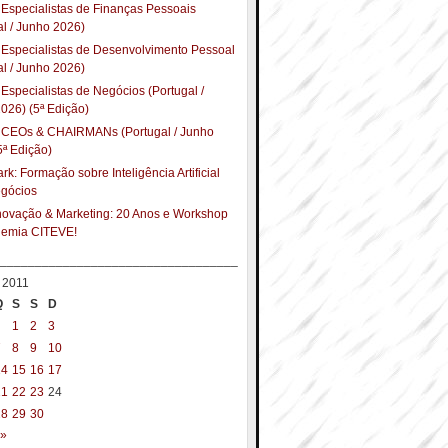
Especialistas de Finanças Pessoais
al / Junho 2026)
Especialistas de Desenvolvimento Pessoal
al / Junho 2026)
Especialistas de Negócios (Portugal /
026) (5ª Edição)
 CEOs & CHAIRMANs (Portugal / Junho
5ª Edição)
k: Formação sobre Inteligência Artificial
egócios
Inovação & Marketing: 20 Anos e Workshop
demia CITEVE!
__________________________________
l 2011
Q
S
S
D
1
2
3
7
8
9
10
14
15
16
17
21
22
23
24
28
29
30
 »