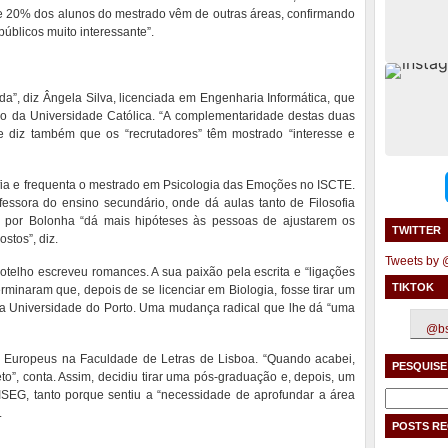
de 20% dos alunos do mestrado vêm de outras áreas, confirmando
úblicos muito interessante”.
”, diz Ângela Silva, licenciada em Engenharia Informática, que
o da Universidade Católica. “A complementaridade destas duas
e diz também que os “recrutadores” têm mostrado “interesse e
ofia e frequenta o mestrado em Psicologia das Emoções no ISCTE.
ofessora do ensino secundário, onde dá aulas tanto de Filosofia
a por Bolonha “dá mais hipóteses às pessoas de ajustarem os
TWITTER
stos”, diz.
Tweets by
Botelho escreveu romances. A sua paixão pela escrita e “ligações
TIKTOK
erminaram que, depois de se licenciar em Biologia, fosse tirar um
 Universidade do Porto. Uma mudança radical que lhe dá “uma
@bs
 Europeus na Faculdade de Letras de Lisboa. “Quando acabei,
PESQUISE
”, conta. Assim, decidiu tirar uma pós-graduação e, depois, um
ISEG, tanto porque sentiu a “necessidade de aprofundar a área
Pesquisar
.
por:
POSTS R