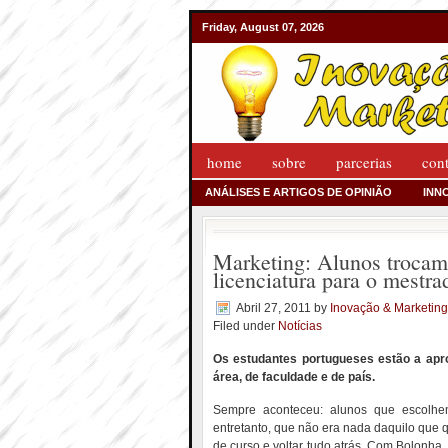
Friday, August 07, 2026
home
sobre
parcerias
con
ANÁLISES E ARTIGOS DE OPINIÃO
INN
Marketing: Alunos trocam 
licenciatura para o mestra
Abril 27, 2011
by
Inovação & Marketing
Filed under
Notícias
Os estudantes portugueses estão a apr
área, de faculdade e de país.
Sempre aconteceu: alunos que escolh
entretanto, que não era nada daquilo que 
de curso e voltar tudo atrás. Com Bolonh