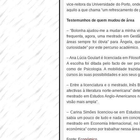
vice-reitora da Universidade do Porto, on
aquilo a que chama “um refrescamento de p
Testemunhos de quem mudou de área
– “Bolonha ajudou-me a mudar a minha vida
frequenta, agora, uma mestrado em Gestã
áreas sempre foi óbvia” para Ângela, qu
curiosidade” por este percurso académico.
– Ana Lúcia Goulart é licenciada em Filos
A escolha foi ditada pelo facto de ser pr
como de Psicologia. A mobilidade trazid
cursos às suas possibilidades e aos seus go
– Entre a licenciatura e o mestrado, Inês 
afectivas à literatura norte-americana” det
mestrado em Estudos Anglo-Americanos na
visão mais ampla”.
– Carina Simões licenciou-se em Estudos
sabia um pouco de tudo e nada em concreto
mestrado em Economia Internacional, no 
económica” como por trabalhar nessa área
Fonte:
Económico