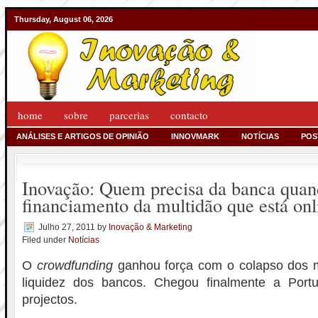
Thursday, August 06, 2026
home
sobre
parcerias
contacto
ANÁLISES E ARTIGOS DE OPINIÃO
INNOVMARK
NOTÍCIAS
POS
Inovação: Quem precisa da banca quan
financiamento da multidão que está onl
Julho 27, 2011
by
Inovação & Marketing
Filed under
Notícias
O
crowdfunding
ganhou força com o colapso dos m
liquidez dos bancos. Chegou finalmente a Port
projectos.