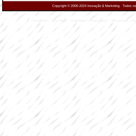
Copyright © 2006-2024 Inovação & Marketing · Todos os 
"InovMark" , "Inov Mark", "InnovMark", "Innov Mark", "Inovemark", Inove M