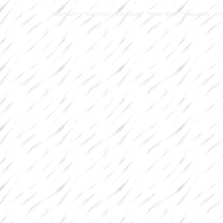
"InovMark" , "Inov Mark", "InnovMark", "Innov Mark", "Inovemark", Inove M