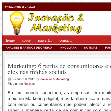
Friday, August 07, 2026
home
sobre
parcerias
contacto
ANÁLISES E ARTIGOS DE OPINIÃO
INNOVMARK
NOTÍCIAS
POS
Marketing: 6 perfis de consumidores e 
eles nas mídias sociais
Outubro 9, 2011
by
Inovação & Marketing
Filed under
Notícias
Em um mundo conectado, as empresas têm muito 
meio do Marketing digital, mas também ficam mais
com erros ou comentários que podem afetar a r
saber a maneira certa de se comunicar com os 