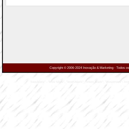
Copyright © 2006-2024 Inovação & Marketing · Todos os 
"InovMark" , "Inov Mark", "InnovMark", "Innov Mark", "Inovemark", Inove M