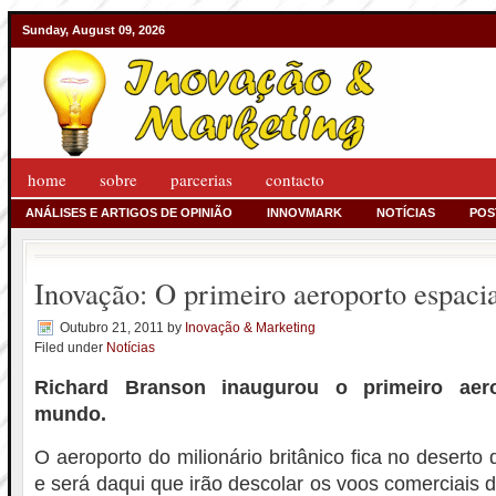
Sunday, August 09, 2026
home
sobre
parcerias
contacto
ANÁLISES E ARTIGOS DE OPINIÃO
INNOVMARK
NOTÍCIAS
POS
Inovação: O primeiro aeroporto espac
Outubro 21, 2011
by
Inovação & Marketing
Filed under
Notícias
Richard Branson inaugurou o primeiro aer
mundo.
O aeroporto do milionário britânico fica no desert
e será daqui que irão descolar os voos comerciais d