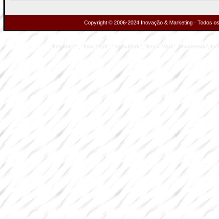
Copyright © 2006-2024 Inovação & Marketing · Todos os 
"InovMark" , "Inov Mark", "InnovMark", "Innov Mark", "Inovemark", Inove M