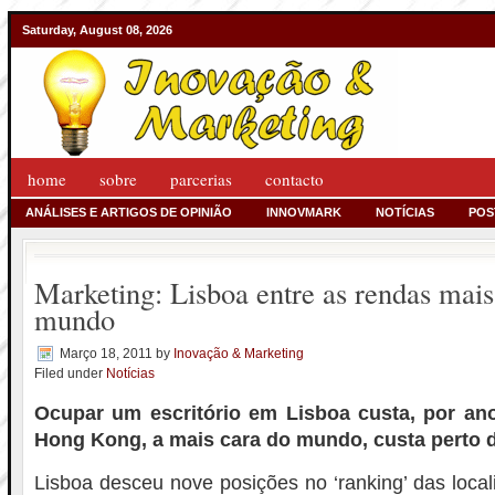
Saturday, August 08, 2026
home
sobre
parcerias
contacto
ANÁLISES E ARTIGOS DE OPINIÃO
INNOVMARK
NOTÍCIAS
POS
Marketing: Lisboa entre as rendas mais
mundo
Março 18, 2011
by
Inovação & Marketing
Filed under
Notícias
Ocupar um escritório em Lisboa custa, por an
Hong Kong, a mais cara do mundo, custa perto d
Lisboa desceu nove posições no ‘ranking’ das local