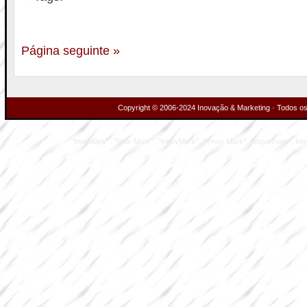
Página seguinte »
Copyright © 2006-2024 Inovação & Marketing · Todos os 
"InovMark" , "Inov Mark", "InnovMark", "Innov Mark", "Inovemark", Inove M