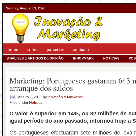
Sunday, August 09, 2026
home
sobre
parcerias
contacto
ANÁLISES E ARTIGOS DE OPINIÃO
INNOVMARK
NOTÍCIAS
POS
Marketing: Portugueses gastaram 643 
arranque dos saldos
Janeiro 7, 2011
by
Inovação & Marketing
Filed under
Notícias
O valor é superior em 14%, ou 82 milhões de eu
igual período do ano passado, informou hoje a S
Os portugueses efectuaram sete milhões de levan