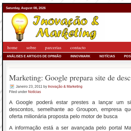
Saturday, August 08, 2026
home
sobre
parcerias
contacto
ANÁLISES E ARTIGOS DE OPINIÃO
INNOVMARK
NOTÍCIAS
POS
Marketing: Google prepara site de des
Janeiro 23, 2011
by
Inovação & Marketing
Filed under
Notícias
A Google poderá estar prestes a lançar um si
descontos, semelhante ao Groupon, empresa que
oferta milionária proposta pelo motor de busca
A informação está a ser avançada pelo portal Ma