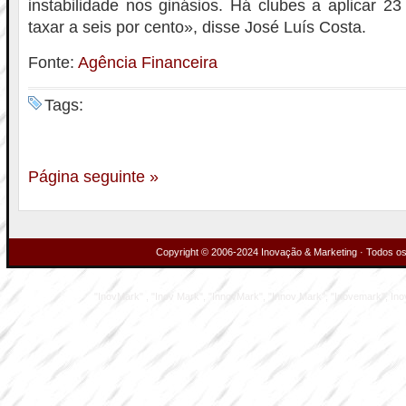
instabilidade nos ginásios. Há clubes a aplicar 23
taxar a seis por cento», disse José Luís Costa.
Fonte:
Agência Financeira
Tags:
Página seguinte »
Copyright © 2006-2024 Inovação & Marketing · Todos os 
"InovMark" , "Inov Mark", "InnovMark", "Innov Mark", "Inovemark", Inove M