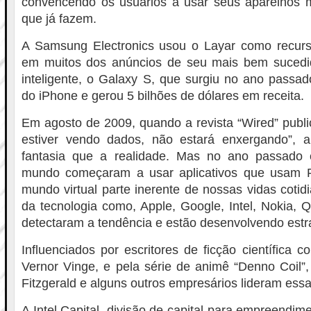
convencendo os usuários a usar seus aparelhos 
que já fazem.
A Samsung Electronics usou o Layar como recur
em muitos dos anúncios de seu mais bem sucedi
inteligente, o Galaxy S, que surgiu no ano passado
do iPhone e gerou 5 bilhões de dólares em receita.
Em agosto de 2009, quando a revista “Wired” publ
estiver vendo dados, não estará enxergando”, 
fantasia que a realidade. Mas no ano passado
mundo começaram a usar aplicativos que usam R
mundo virtual parte inerente de nossas vidas coti
da tecnologia como, Apple, Google, Intel, Nokia
detectaram a tendência e estão desenvolvendo estr
Influenciados por escritores de ficção científica 
Vernor Vinge, e pela série de animê “Denno Coil”,
Fitzgerald e alguns outros empresários lideram essa
A Intel Capital, divisão de capital para empreendimen