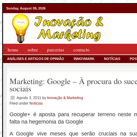
Sunday, August 09, 2026
home
sobre
parcerias
contacto
ANÁLISES E ARTIGOS DE OPINIÃO
INNOVMARK
NOTÍCIAS
POS
Marketing: Google – À procura do suce
sociais
Agosto 3, 2011
by
Inovação & Marketing
Filed under
Notícias
Google+ é aposta para recuperar terreno neste 
falta na hegemonia da Google
A Google vive meses que serão cruciais na sua