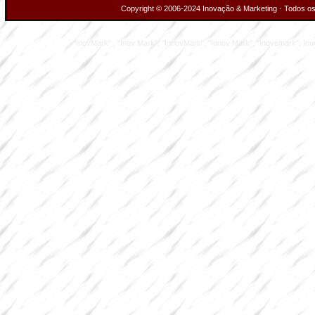
Copyright © 2006-2024 Inovação & Marketing · Todos os 
"InovMark" , "Inov Mark", "InnovMark", "Innov Mark", "Inovemark", Inove M