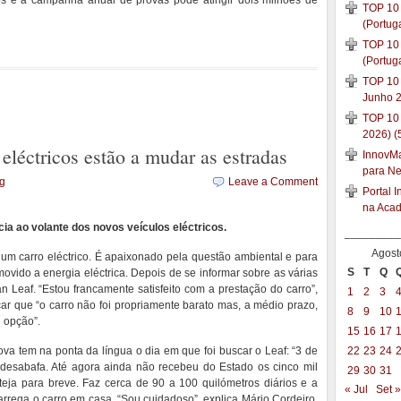
s e a campanha anual de provas pode atingir dois milhões de
TOP 10 
(Portug
TOP 10 
(Portug
TOP 10 
Junho 2
TOP 10
2026) (
eléctricos estão a mudar as estradas
InnovMar
para N
ng
Leave a Comment
Portal 
na Aca
ia ao volante dos novos veículos eléctricos.
_________
Agost
 um carro eléctrico. É apaixonado pela questão ambiental e para
S
T
Q
movido a energia eléctrica. Depois de se informar sobre as várias
 Leaf. “Estou francamente satisfeito com a prestação do carro”,
1
2
3
çar que “o carro não foi propriamente barato mas, a médio prazo,
8
9
10
 opção”.
15
16
17
va tem na ponta da língua o dia em que foi buscar o Leaf: “3 de
22
23
24
desabafa. Até agora ainda não recebeu do Estado os cinco mil
29
30
31
teja para breve. Faz cerca de 90 a 100 quilómetros diários e a
« Jul
Set »
arrega o carro em casa. “Sou cuidadoso”, explica Mário Cordeiro,