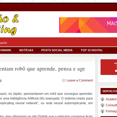
tacto
OVMARK
NOTÍCIAS
POSTS SOCIAL MEDIA
TOP 10 DIGITAL
sentam robô que aprende, pensa e age
ng
Leave a Comment
SERVIÇO
 Tóquio, no Japão, apresentaram um robô que consegue aprender,
e uma Inteligência Artificial (IA) avançada. O sistema criado para
Academi
plicating neural network”, ou rede neural autorreplicante, em
Consult
Formaç
stas, eles afirmaram ao site DigInfo que a máquina consegue fazer