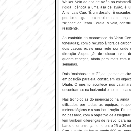
Walker. Vela de asa de avião no catamarã
rígida, idêntica a uma asa de avião, é 
America’s Cup. “É um desafio. É espanto
permite um grande controlo nas mudanças d
‘skipper’ do Team Coreia. A vela, constr
resistente.
Ao contrário do monocasco da Volvo Oc
toneladas), com o recurso à fibra de carb
dois cascos existe uma rede por onde 
direcção. A operação de colocar a vela 
quebra-cabeças, ainda para mais com o v
semanas.
Dois “moinhos de café”, equipamentos circ
em posição paralela, constituem os obje
Dhabi. O mesmo acontece nos catamarãs
encontram-se na horizontal e no monocasco 
Nas tecnologias do monocasco há ainda 
utilizados por todas as equipas, resp
meteorológicas e a sua localização. Em r
no passado, com o objectivo de assegurar 
tem também diferenças de relevo: para na
barco e ter um orçamento entre 25 a 30 mi