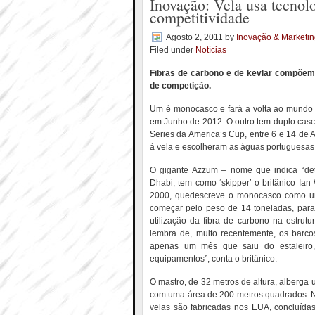
Inovação: Vela usa tecnol
competitividade
Agosto 2, 2011
by
Inovação & Marketi
Filed under
Notícias
Fibras de carbono e de kevlar compõem 
de competição.
Um é monocasco e fará a volta ao mundo 
em Junho de 2012. O outro tem duplo casc
Series da America’s Cup, entre 6 e 14 de 
à vela e escolheram as águas portuguesas 
O gigante Azzum – nome que indica “det
Dhabi, tem como ‘skipper’ o britânico I
2000, quedescreve o monocasco como um 
começar pelo peso de 14 toneladas, para
utilização da fibra de carbono na estrut
lembra de, muito recentemente, os barco
apenas um mês que saiu do estaleiro, 
equipamentos”, conta o britânico.
O mastro, de 32 metros de altura, alberga um
com uma área de 200 metros quadrados. Não
velas são fabricadas nos EUA, concluída