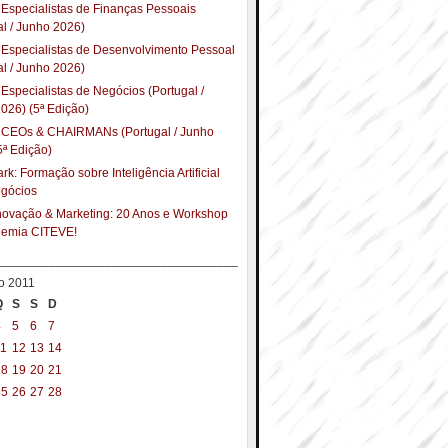
Especialistas de Finanças Pessoais
al / Junho 2026)
Especialistas de Desenvolvimento Pessoal
al / Junho 2026)
Especialistas de Negócios (Portugal /
026) (5ª Edição)
 CEOs & CHAIRMANs (Portugal / Junho
5ª Edição)
k: Formação sobre Inteligência Artificial
egócios
Inovação & Marketing: 20 Anos e Workshop
demia CITEVE!
__________________________________
o 2011
Q
S
S
D
4
5
6
7
11
12
13
14
18
19
20
21
25
26
27
28