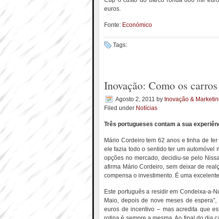
Cup o custo do barco ronda 800 mil euro
euros.
Fonte:
Económico
Tags:
Inovação: Como os carros 
Agosto 2, 2011
by
Inovação & Marketi
Filed under
Notícias
Três portugueses contam a sua experiênc
Mário Cordeiro tem 62 anos e tinha de ter
ele fazia todo o sentido ter um automóvel 
opções no mercado, decidiu-se pelo Nissan
afirma Mário Cordeiro, sem deixar de real
compensa o investimento. É uma excelente
Este português a residir em Condeixa-a-No
Maio, depois de nove meses de espera”, 
euros de incentivo – mas acredita que es
rotina é sempre a mesma. Ao final do dia c