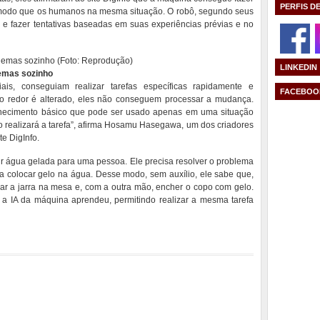
PERFIS D
modo que os humanos na mesma situação. O robô, segundo seus
 e fazer tentativas baseadas em suas experiências prévias e no
LINKEDIN
lemas sozinho
iais, conseguiam realizar tarefas específicas rapidamente e
FACEBOO
o redor é alterado, eles não conseguem processar a mudança.
nhecimento básico que pode ser usado apenas em uma situação
o realizará a tarefa”, afirma Hosamu Hasegawa, um dos criadores
te DigInfo.
vir água gelada para uma pessoa. Ele precisa resolver o problema
a colocar gelo na água. Desse modo, sem auxílio, ele sabe que,
r a jarra na mesa e, com a outra mão, encher o copo com gelo.
 a IA da máquina aprendeu, permitindo realizar a mesma tarefa