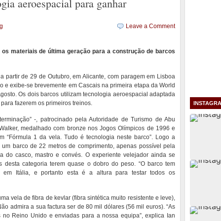
ogia aeroespacial para ganhar
ng
Leave a Comment
os materiais de última geração para a construção de barcos
a partir de 29 de Outubro, em Alicante, com paragem em Lisboa
o e exibe-se brevemente em Cascais na primeira etapa da World
Agosto. Os dois barcos utilizam tecnologia aeroespacial adaptada
para fazerem os primeiros treinos.
INSTAGR
erminação” -, patrocinado pela Autoridade de Turismo de Abu
an Walker, medalhado com bronze nos Jogos Olímpicos de 1996 e
“Fórmula 1 da vela. Tudo é tecnologia neste barco”. Logo a
 um barco de 22 metros de comprimento, apenas possível pela
ura do casco, mastro e convés. O experiente velejador ainda se
s desta categoria terem quase o dobro do peso. “O barco tem
em Itália, e portanto esta é a altura para testar todos os
a vela de fibra de kevlar (fibra sintética muito resistente e leve),
 admira a sua factura ser de 80 mil dólares (56 mil euros). “As
s no Reino Unido e enviadas para a nossa equipa”, explica Ian