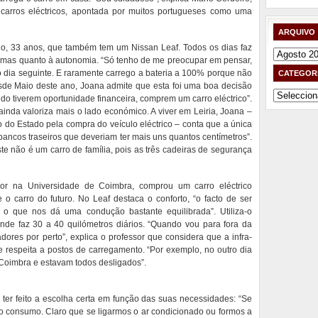
arros eléctricos, apontada por muitos portugueses como uma
ARQUIVO
no, 33 anos, que também tem um Nissan Leaf. Todos os dias faz
Arquivo
lemas quanto à autonomia. “Só tenho de me preocupar em pensar,
o dia seguinte. E raramente carrego a bateria a 100% porque não
CATEGOR
sde Maio deste ano, Joana admite que esta foi uma boa decisão
Categorias
do tiverem oportunidade financeira, comprem um carro eléctrico”.
inda valoriza mais o lado económico. A viver em Leiria, Joana –
do Estado pela compra do veículo eléctrico – conta que a única
ncos traseiros que deveriam ter mais uns quantos centímetros”.
te não é um carro de família, pois as três cadeiras de segurança
sor na Universidade de Coimbra, comprou um carro eléctrico
o carro do futuro. No Leaf destaca o conforto, “o facto de ser
o que nos dá uma condução bastante equilibrada”. Utiliza-o
nde faz 30 a 40 quilómetros diários. “Quando vou para fora da
dores por perto”, explica o professor que considera que a infra-
ue respeita a postos de carregamento. “Por exemplo, no outro dia
Coimbra e estavam todos desligados”.
ter feito a escolha certa em função das suas necessidades: “Se
o consumo. Claro que se ligarmos o ar condicionado ou formos a