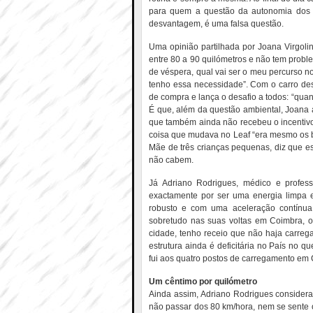
para quem a questão da autonomia dos c
desvantagem, é uma falsa questão.
Uma opinião partilhada por Joana Virgoli
entre 80 a 90 quilómetros e não tem prob
de véspera, qual vai ser o meu percurso n
tenho essa necessidade”. Com o carro de
de compra e lança o desafio a todos: “quan
É que, além da questão ambiental, Joana a
que também ainda não recebeu o incentivo 
coisa que mudava no Leaf “era mesmo os ba
Mãe de três crianças pequenas, diz que es
não cabem.
Já Adriano Rodrigues, médico e profes
exactamente por ser uma energia limpa e 
robusto e com uma aceleração contínua 
sobretudo nas suas voltas em Coimbra, o
cidade, tenho receio que não haja carrega
estrutura ainda é deficitária no País no q
fui aos quatro postos de carregamento em 
Um cêntimo por quilómetro
Ainda assim, Adriano Rodrigues considera 
não passar dos 80 km/hora, nem se sente 