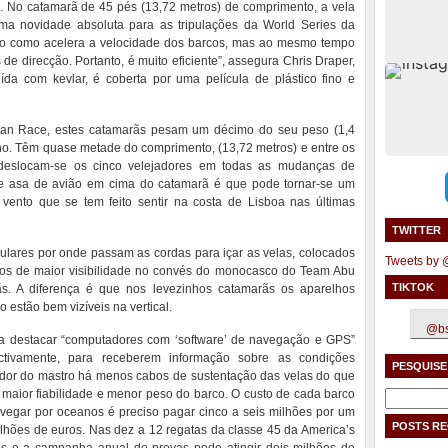
. No catamarã de 45 pés (13,72 metros) de comprimento, a vela
uma novidade absoluta para as tripulações da World Series da
so como acelera a velocidade dos barcos, mas ao mesmo tempo
e direcção. Portanto, é muito eficiente”, assegura Chris Draper,
uída com kevlar, é coberta por uma película de plástico fino e
ean Race, estes catamarãs pesam um décimo do seu peso (1,4
ono. Têm quase metade do comprimento, (13,72 metros) e entre os
deslocam-se os cinco velejadores em todas as mudanças de
de asa de avião em cima do catamarã é que pode tornar-se um
ento que se tem feito sentir na costa de Lisboa nas últimas
TWITTER
ulares por onde passam as cordas para içar as velas, colocados
Tweets by
ctos de maior visibilidade no convés do monocasco do Team Abu
TIKTOK
. A diferença é que nos levezinhos catamarãs os aparelhos
estão bem vizíveis na vertical.
@bs
a destacar “computadores com ‘software’ de navegação e GPS”
ectivamente, para receberem informação sobre as condições
PESQUISE
edor do mastro há menos cabos de sustentação das velas do que
maior fiabilidade e menor peso do barco. O custo de cada barco
Pesquisar
vegar por oceanos é preciso pagar cinco a seis milhões por um
por:
POSTS R
lhões de euros. Nas dez a 12 regatas da classe 45 da America’s