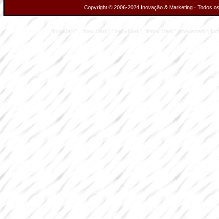
Copyright © 2006-2024 Inovação & Marketing · Todos os 
"InovMark" , "Inov Mark", "InnovMark", "Innov Mark", "Inovemark", Inove M