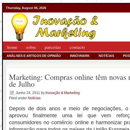
Thursday, August 06, 2026
home
sobre
parcerias
contacto
ANÁLISES E ARTIGOS DE OPINIÃO
INNOVMARK
NOTÍCIAS
POS
Marketing: Compras online têm novas r
de Julho
Junho 24, 2011
by
Inovação & Marketing
Filed under
Notícias
Depois de dois anos e meio de negociações, o
aprovou finalmente uma lei que vem reforç
consumidores no comércio online e harmonizar pr
informação para todos os países da União Europeia