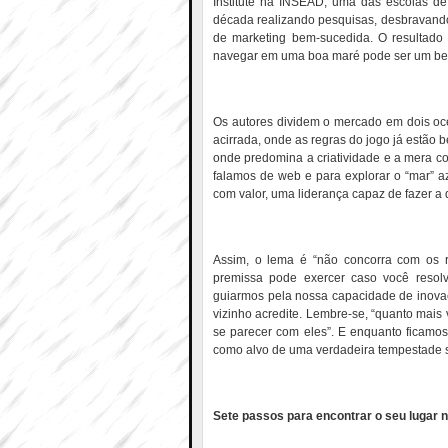
Institute na INSEAD, uma das escolas d
década realizando pesquisas, desbravando 
de marketing bem-sucedida. O resultado 
navegar em uma boa maré pode ser um ben
Os autores dividem o mercado em dois oc
acirrada, onde as regras do jogo já estão 
onde predomina a criatividade e a mera 
falamos de web e para explorar o “mar” az
com valor, uma liderança capaz de fazer a 
Assim, o lema é “não concorra com os ri
premissa pode exercer caso você resolva 
guiarmos pela nossa capacidade de inova
vizinho acredite. Lembre-se, “quanto mais
se parecer com eles”. E enquanto ficamo
como alvo de uma verdadeira tempestade 
Sete passos para encontrar o seu lugar n