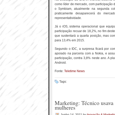
como líder de mercado, com participação 
o Symbiam, atualmente na segunda co
praticamente desaparecerá do merca
representatividade.
Já o iOS, sistema operacional que equip
participação recuar de 18,2%, no fim dest
que sustentará a quarta posição, mas co
para 13,4% em 2015.
Segundo o IDC, a surpresa ficará por con
apoiado na parceria com a Nokia, e ass
participação, contra 3,8% neste ano. A pl
Android.
Fonte:
Teletime News
Tags:
Marketing: Técnico usava 
mulheres
Junho 14, 2011
by
Inovação & Marketi