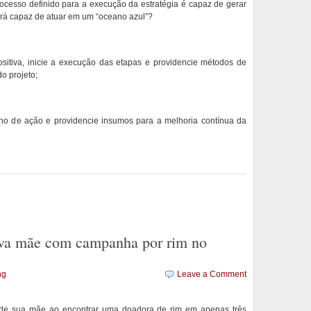
ocesso definido para a execução da estratégia é capaz de gerar
rá capaz de atuar em um “oceano azul”?
sitiva, inicie a execução das etapas e providencie métodos de
o projeto;
ano de ação e providencie insumos para a melhoria contínua da
lva mãe com campanha por rim no
ng
Leave a Comment
 de sua mãe ao encontrar uma doadora de rim em apenas três