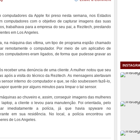
em computadores da Apple foi preso nesta semana, nos Estados
em computadores com o objetivo de capturar imagens das suas
nos, trabalhava para a empresa do seu pai, a Rezitech, prestando
lientes em Los Angeles.
va, na máquina das vítima, um tipo de programa espião chamado
ssar remotamente o computador. Por meio de um aplicativo de
 os computadores eram ligados, de forma que pudesse gravar as
INSTAGR
s receber uma denúncia de uma cliente. A mulher notou que seu
s após a visita do técnico da Rezitech. As mensagens alertavam
sensor interno do computador e que, se não soubessem fazê-lo,
vapor quente por alguns minutos para limpar o tal sensor.
s máquinas ao chuveiro e, assim, conseguir imagens das mulheres
laptop, a cliente o levou para manutenção. Foi orientada, pelo
mar imediatamente a polícia, já que havia spyware no
grante em sua residência. No local, a polícia encontrou um
eres de Los Angeles.