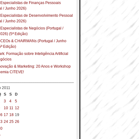
Especialistas de Finanças Pessoais
al / Junho 2026)
Especialistas de Desenvolvimento Pessoal
al / Junho 2026)
Especialistas de Negócios (Portugal /
026) (5ª Edição)
 CEOs & CHAIRMANs (Portugal / Junho
5ª Edição)
k: Formação sobre Inteligência Artificial
egócios
Inovação & Marketing: 20 Anos e Workshop
demia CITEVE!
__________________________________
o 2011
Q
S
S
D
2
3
4
5
9
10
11
12
16
17
18
19
23
24
25
26
30
»