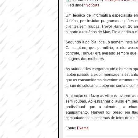
Filed under
Notícias
Um técnico de informática especialista 
Unidos, por instalar programas espiões 
clientes sem roupas. Trevor Harwell, 20 a
suporte a usuários de Mac. Ele atendia a c
Segundo a polícia local, o homem instala
Camcapture, que permitiria, a ele, ace
controle, Harwell era avisado sempre que
imagens das mulheres.
As autoridades chegaram até o homem apó
laptop passou a exibir mensagens estranha
que as consumidoras deveriam arrumar um 
teriam de colocar o laptop em contato com 
A intenção era fazer as vítimas levarem a
sem roupas. Ao estranhar o aviso em seu 
profissional que a atendeu, a cha
equipamento. Harwell foi preso em fla
computador com centenas de fotos de mulh
Fonte:
Exame