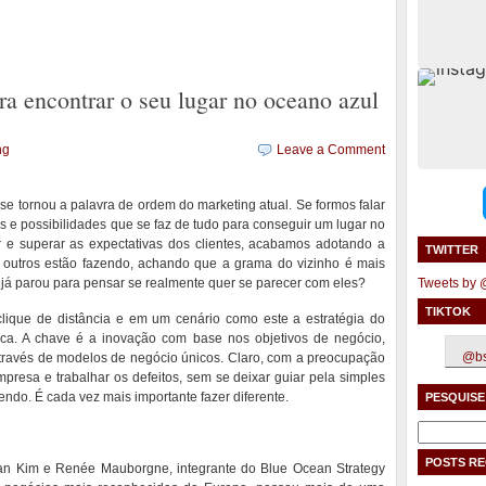
ra encontrar o seu lugar no oceano azul
ng
Leave a Comment
se tornou a palavra de ordem do marketing atual. Se formos falar
as e possibilidades que se faz de tudo para conseguir um lugar no
r e superar as expectativas dos clientes, acabamos adotando a
TWITTER
 outros estão fazendo, achando que a grama do vizinho é mais
ê já parou para pensar se realmente quer se parecer com eles?
Tweets by
TIKTOK
clique de distância e em um cenário como este a estratégia do
ca. A chave é a inovação com base nos objetivos de negócio,
@bs
través de modelos de negócio únicos. Claro, com a preocupação
mpresa e trabalhar os defeitos, sem se deixar guiar pela simples
ndo. É cada vez mais importante fazer diferente.
PESQUISE
Pesquisar
por:
POSTS R
han Kim e Renée Mauborgne, integrante do Blue Ocean Strategy