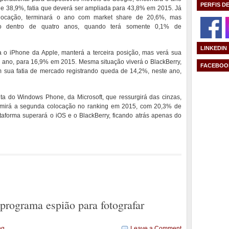
PERFIS D
de 38,9%, fatia que deverá ser ampliada para 43,8% em 2015. Já
locação, terminará o ano com market share de 20,6%, mas
do dentro de quatro anos, quando terá somente 0,1% de
LINKEDIN
a o iPhone da Apple, manterá a terceira posição, mas verá sua
e ano, para 16,9% em 2015. Mesma situação viverá o BlackBerry,
FACEBOO
m sua fatia de mercado registrando queda de 14,2%, neste ano,
ta do Windows Phone, da Microsoft, que ressurgirá das cinzas,
umirá a segunda colocação no ranking em 2015, com 20,3% de
ataforma superará o iOS e o BlackBerry, ficando atrás apenas do
programa espião para fotografar
ng
Leave a Comment