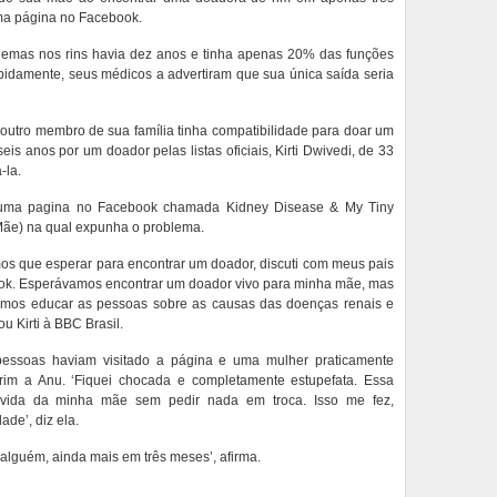
ma página no Facebook.
blemas nos rins havia dez anos e tinha apenas 20% das funções
pidamente, seus médicos a advertiram que sua única saída seria
utro membro de sua família tinha compatibilidade para doar um
is anos por um doador pelas listas oficiais, Kirti Dwivedi, de 33
-la.
 uma pagina no Facebook chamada Kidney Disease & My Tiny
ãe) na qual expunha o problema.
s que esperar para encontrar um doador, discuti com meus pais
ok. Esperávamos encontrar um doador vivo para minha mãe, mas
amos educar as pessoas sobre as causas das doenças renais e
u Kirti à BBC Brasil.
ssoas haviam visitado a página e uma mulher praticamente
rim a Anu. ‘Fiquei chocada e completamente estupefata. Essa
 vida da minha mãe sem pedir nada em troca. Isso me fez,
ade’, diz ela.
lguém, ainda mais em três meses’, afirma.