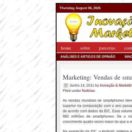
Thursday, August 06, 2026
home
sobre
parcerias
con
ANÁLISES E ARTIGOS DE OPINIÃO
INN
Marketing: Vendas de sma
Junho 14, 2011
by
Inovação & Marketi
Filed under
Notícias
As vendas mundiais de smartphones deve
superior na comparação com o ano passad
de acordo com dados da IDC. Esse volume,
982 milhões de smartphones. Se o núm
crescimento quatro vezes maior do que a v
Na avalaição da IDC, o Android, sistema o