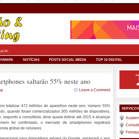
tacto
OVMARK
NOTÍCIAS
POSTS SOCIAL MEDIA
TOP 10 DIGITAL
rtphones saltarão 55% neste ano
ng
Leave a Comment
m totalizar 472 milhões de aparelhos neste ano, número 55%
SERVIÇO
o, quando foram comercializados 305 milhões de dispositivos,
 segundo a consultoria, deve quase dobrar até 2015 e alcançar
Academi
ero for confirmado, o mercado de smartphones registrará
Consult
enda global de celulares.
Formaç
peracional para dispositivos móveis do Google, encerrará o ano