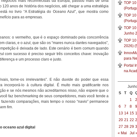
e negócios mais reconhecidas da Europa, passou mais de uma
TOP 10 
120 anos de história dos negócios, até chegar a uma estratégia
(Portug
está no livro “A Estratégia do Oceano Azul”, que mostra como
TOP 10 
efício para as empresas.
(Portug
TOP 10 
Junho 2
eanos: o vermelho, que é o espaço dominado pela concorrência
TOP 10
bem claras, e o azul, que são os “mares nunca dantes navegados”,
2026) (
competição é deixada de lado. Este cenário é bem comum quando
InnovMar
ul com sucesso é preciso seguir três conceitos chave: inovação
para N
diferença e um processo claro e justo.
Portal 
na Aca
vais, torne-os irrelevantes”. E não duvide do poder que essa
_________
incorporá-lo à cultura digital. É muito mais gratificante nos
Junh
ção e se nós mesmos não acreditarmos nisso, não espere que o
S
T
Q
 você faz benchmarking de seus competidores, mais você tende a
1
s fazendo comparações, mais tempo o nosso “navio” permanece
6
7
8
sem fim.
13
14
15
20
21
22
27
28
29
o oceano azul digital
« Mai
Jul 