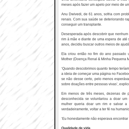
meses após fazer um apelo por meio de u
Anu Dwivedi, de 61 anos, sofria com pro
renais. Com sua saúde se deteriorando ra
conseguir um transplante.
Desesperada após descobrir que nenhum o
rim à mãe e diante de uma espera de até se
anos, decidiu buscar outros meios de ajudá
Ela criou então no fim do ano passado
Mother (Doença Renal & Minha Pequena M
‘Quando descobrimos quanto tempo teríamo
a ideia de começar uma página no Facebo
se não desse certo, pelo menos esperáv
sobre doações entre pessoas vivas’, explico
Em menos de três meses, dezenas de pe
desconhecida se voluntariou a doar um 
mulher queria doar um rim e salvar a
verdadeiramente, voltar a ter fé na humanid
‘Eu honestamente não esperava encontrar a
Qualidade de vida