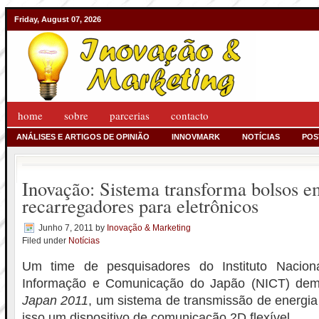
Friday, August 07, 2026
home
sobre
parcerias
contacto
ANÁLISES E ARTIGOS DE OPINIÃO
INNOVMARK
NOTÍCIAS
POS
Inovação: Sistema transforma bolsos e
recarregadores para eletrônicos
Junho 7, 2011
by
Inovação & Marketing
Filed under
Notícias
Um time de pesquisadores do Instituto Nacion
Informação e Comunicação do Japão (NICT) dem
Japan 2011
, um sistema de transmissão de energia
isso um dispositivo de comunicação 2D flexível.